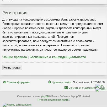
Р
е
г
и
с
т
р
а
ц
и
я
Для входа на конференцию вы должны быть зарегистрированы.
Регистрация занимает всего несколько минут, но предоставляет вам
более широкие возможности. Администратором конференции могут
быть установлены также дополнительные привилегии для
зарегистрированных пользователей. Прежде чем
зарегистрироваться, вам следует ознакомиться с правилами и
политикой, принятыми на конференции. Помните, что ваше
присутствие на форумах означает согласие со всеми правилами.
Общие правила
|
Соглашение о конфиденциальности
Р
е
г
и
с
т
р
а
ц
и
я
Связаться с
Список форумов
Удалить cookies
Часовой пояс:
UTC+03:00
администрацией
С
в
я
з
а
т
ь
с
я
с
а
д
м
и
н
и
с
т
р
а
ц
и
е
й
Создано на основе
phpBB
® Forum Software © phpBB Limited
Русская поддержка phpBB