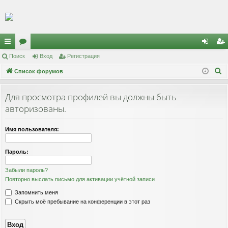
Регистрация
с
Поиск
ор
Вход
Р
е
г
и
с
т
р
а
ц
и
я
хо
е
г
П
ы
Список форумов
ум
д
и
с
о
лк
ы
т
р
и
Для просмотра профилей вы должны быть
и
а
ц
с
авторизованы.
к
и
я
Имя пользователя:
Пароль:
Забыли пароль?
Повторно выслать письмо для активации учётной записи
Запомнить меня
Скрыть моё пребывание на конференции в этот раз