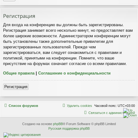
Р
е
г
и
с
т
р
а
ц
и
я
Для входа на конференцию вы должны быть зарегистрированы.
Регистрация занимает всего несколько минут, но предоставляет вам
более широкие возможности. Администратором конференции могут
быть установлены также дополнительные привилегии для
зарегистрированных пользователей. Прежде чем
зарегистрироваться, вам следует ознакомиться с правилами и
политикой, принятыми на конференции. Помните, что ваше
присутствие на форумах означает согласие со всеми правилами.
Общие правила
|
Соглашение о конфиденциальности
Р
е
г
и
с
т
р
а
ц
и
я
Связаться с
Список форумов
Удалить cookies
Часовой пояс:
UTC+03:00
администрацией
С
в
я
з
а
т
ь
с
я
с
а
д
м
и
н
и
с
т
р
а
ц
и
е
й
Создано на основе
phpBB
® Forum Software © phpBB Limited
Русская поддержка phpBB