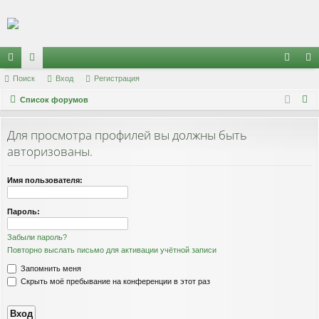
Регистрация
с
Поиск
ор
Вход
Р
е
г
и
с
т
р
а
ц
и
я
хо
е
г
П
ы
Список форумов
ум
д
и
с
о
лк
ы
т
р
и
Для просмотра профилей вы должны быть
и
а
ц
с
авторизованы.
к
и
я
Имя пользователя:
Пароль:
Забыли пароль?
Повторно выслать письмо для активации учётной записи
Запомнить меня
Скрыть моё пребывание на конференции в этот раз