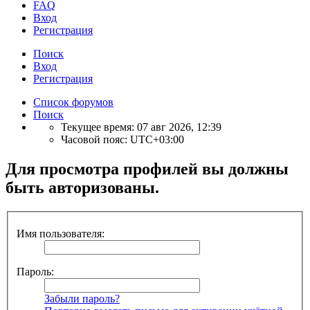
FAQ
Вход
Р
е
г
и
с
т
р
а
ц
и
я
Поиск
Вход
Р
е
г
и
с
т
р
а
ц
и
я
Список форумов
Поиск
Текущее время: 07 авг 2026, 12:39
Часовой пояс:
UTC+03:00
Для просмотра профилей вы должны
быть авторизованы.
Имя пользователя:
Пароль:
Забыли пароль?