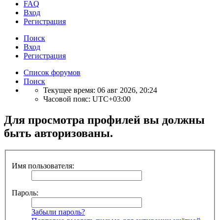
FAQ
Вход
Р
е
г
и
с
т
р
а
ц
и
я
Поиск
Вход
Р
е
г
и
с
т
р
а
ц
и
я
Список форумов
Поиск
Текущее время: 06 авг 2026, 20:24
Часовой пояс:
UTC+03:00
Для просмотра профилей вы должны
быть авторизованы.
Имя пользователя:
Пароль:
Забыли пароль?