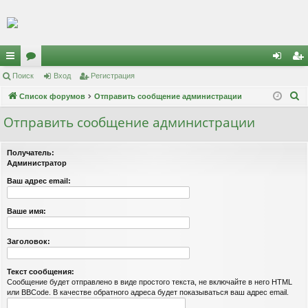
Регистрация
с
Поиск
ор
Вход
Р
е
г
и
с
т
р
а
ц
и
я
хо
е
г
П
ы
Список форумов
ум
Отправить сообщение администрации
д
и
с
о
лк
ы
т
р
Отправить сообщение администрации
и
и
а
ц
с
Получатель:
к
и
я
Администратор
Ваш адрес email:
Ваше имя:
Заголовок:
Текст сообщения:
Сообщение будет отправлено в виде простого текста, не включайте в него HTML
или BBCode. В качестве обратного адреса будет показываться ваш адрес email.