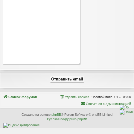
Связаться с
Список форумов
Удалить cookies
Часовой пояс:
UTC+03:00
администрацией
С
в
я
з
а
т
ь
с
я
с
а
д
м
и
н
и
с
т
р
а
ц
и
е
й
Создано на основе
phpBB
® Forum Software © phpBB Limited
Русская поддержка phpBB