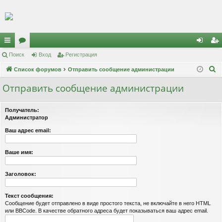
Регистрация
с
Поиск
ор
Вход
Р
е
г
и
с
т
р
а
ц
и
я
хо
е
г
П
ы
Список форумов
ум
Отправить сообщение администрации
д
и
с
о
лк
ы
т
р
Отправить сообщение администрации
и
и
а
ц
с
Получатель:
к
и
я
Администратор
Ваш адрес email:
Ваше имя:
Заголовок:
Текст сообщения:
Сообщение будет отправлено в виде простого текста, не включайте в него HTML
или BBCode. В качестве обратного адреса будет показываться ваш адрес email.