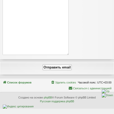
Связаться с
Список форумов
Удалить cookies
Часовой пояс:
UTC+03:00
администрацией
С
в
я
з
а
т
ь
с
я
с
а
д
м
и
н
и
с
т
р
а
ц
и
е
й
Создано на основе
phpBB
® Forum Software © phpBB Limited
Русская поддержка phpBB