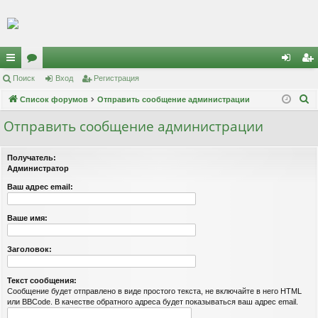
Регистрация
с
Поиск
ор
Вход
Р
е
г
и
с
т
р
а
ц
и
я
хо
е
г
П
ы
Список форумов
ум
Отправить сообщение администрации
д
и
с
о
лк
ы
т
р
Отправить сообщение администрации
и
и
а
ц
с
Получатель:
к
и
я
Администратор
Ваш адрес email:
Ваше имя:
Заголовок:
Текст сообщения:
Сообщение будет отправлено в виде простого текста, не включайте в него HTML
или BBCode. В качестве обратного адреса будет показываться ваш адрес email.