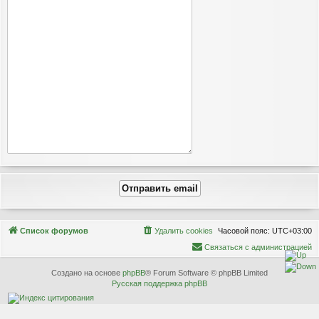
Связаться с
Список форумов
Удалить cookies
Часовой пояс:
UTC+03:00
администрацией
С
в
я
з
а
т
ь
с
я
с
а
д
м
и
н
и
с
т
р
а
ц
и
е
й
Создано на основе
phpBB
® Forum Software © phpBB Limited
Русская поддержка phpBB