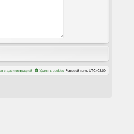
с
я
с
а
д
м
и
н
и
с
т
р
а
ц
и
е
й
Удалить cookies
Часовой пояс:
UTC+03:00