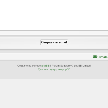
С
в
я
з
а
т
ь
Создано на основе
phpBB
® Forum Software © phpBB Limited
Русская поддержка phpBB