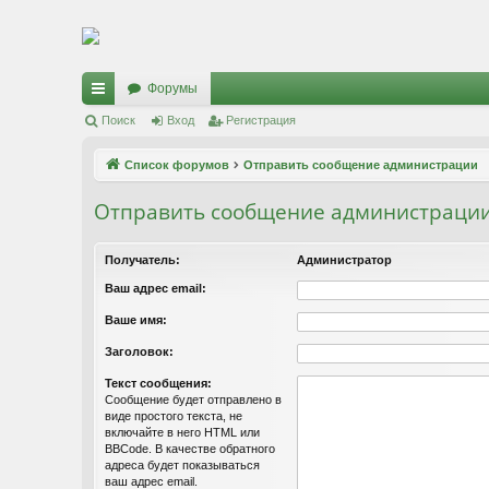
Регистрация
Форумы
с
Поиск
Вход
Р
е
г
и
с
т
р
а
ц
и
я
ы
Список форумов
Отправить сообщение администрации
лк
Отправить сообщение администраци
и
Получатель:
Администратор
Ваш адрес email:
Ваше имя:
Заголовок:
Текст сообщения:
Сообщение будет отправлено в
виде простого текста, не
включайте в него HTML или
BBCode. В качестве обратного
адреса будет показываться
ваш адрес email.