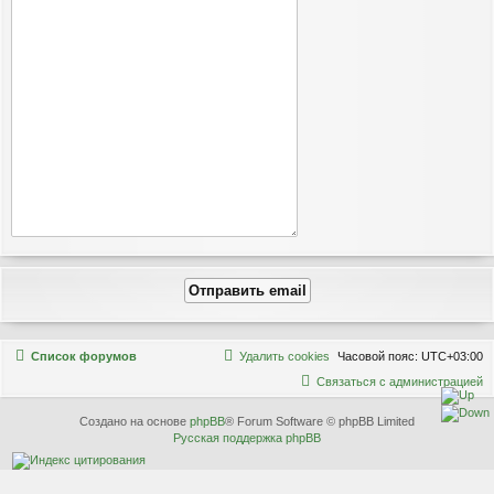
Связаться с
Список форумов
Удалить cookies
Часовой пояс:
UTC+03:00
администрацией
С
в
я
з
а
т
ь
с
я
с
а
д
м
и
н
и
с
т
р
а
ц
и
е
й
Создано на основе
phpBB
® Forum Software © phpBB Limited
Русская поддержка phpBB