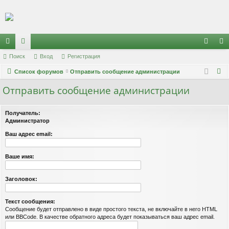
Регистрация
с
Поиск
ор
Вход
Р
е
г
и
с
т
р
а
ц
и
я
хо
е
г
П
ы
Список форумов
ум
Отправить сообщение администрации
д
и
с
о
Отправить сообщение администрации
лк
ы
т
р
и
и
а
ц
с
Получатель:
к
и
я
Администратор
Ваш адрес email:
Ваше имя:
Заголовок:
Текст сообщения:
Сообщение будет отправлено в виде простого текста, не включайте в него HTML
или BBCode. В качестве обратного адреса будет показываться ваш адрес email.