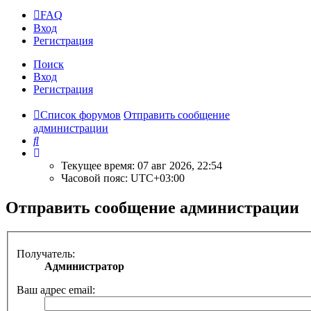
FAQ
Вход
Р
е
г
и
с
т
р
а
ц
и
я
Поиск
Вход
Р
е
г
и
с
т
р
а
ц
и
я
Список форумов
Отправить сообщение
администрации
Поиск
Текущее время: 07 авг 2026, 22:54
Часовой пояс:
UTC+03:00
Отправить сообщение администрации
Получатель:
Администратор
Ваш адрес email: