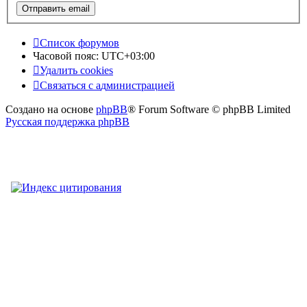
Список форумов
Часовой пояс:
UTC+03:00
Удалить cookies
Связаться
С
в
я
з
а
т
ь
с
я
с
а
д
м
и
н
и
с
т
р
а
ц
и
е
й
с
Создано на основе
phpBB
® Forum Software © phpBB Limited
администрацией
Русская поддержка phpBB