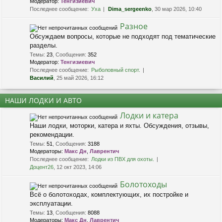
Модератор:
Тенгизиевич
Последнее сообщение:
Уха
Dima_sergeenko
, 30 мар 2026, 10:40
Разное
Обсуждаем вопросы, которые не подходят под тематические
разделы.
Темы
:
23
,
Сообщения
:
352
Модератор:
Тенгизиевич
Последнее сообщение:
Рыболовный спорт.
Василий
, 25 май 2026, 16:12
НАШИ ЛОДКИ И АВТО
Лодки и катера
Наши лодки, моторки, катера и яхты. Обсуждения, отзывы,
рекомендации.
Темы
:
51
,
Сообщения
:
3188
Модераторы:
Макс Дн
,
Лаврентич
Последнее сообщение:
Лодки из ПВХ для охоты.
Доцент26
, 12 окт 2023, 14:06
Болотоходы
Всё о болотоходах, комплектующих, их постройке и
эксплуатации.
Темы
:
13
,
Сообщения
:
8088
Модераторы:
Макс Дн
,
Лаврентич