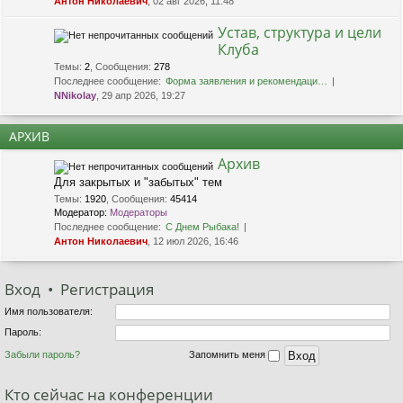
Антон Николаевич
, 02 авг 2026, 11:48
Устав, структура и цели
Клуба
Темы
:
2
,
Сообщения
:
278
Последнее сообщение:
Форма заявления и рекомендаци…
NNikolay
, 29 апр 2026, 19:27
АРХИВ
Архив
Для закрытых и "забытых" тем
Темы
:
1920
,
Сообщения
:
45414
Модератор:
Модераторы
Последнее сообщение:
С Днем Рыбака!
Антон Николаевич
, 12 июл 2026, 16:46
Вход
•
Р
е
г
и
с
т
р
а
ц
и
я
Имя пользователя:
Пароль:
Забыли пароль?
Запомнить меня
Кто сейчас на конференции