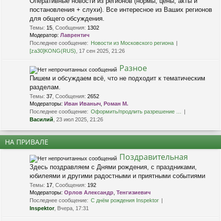
Оперативные новости из регионов (нормы, цены, акты и
постановления + слухи). Все интересное из Ваших регионов
для общего обсуждения.
Темы
:
15
,
Сообщения
:
1302
Модератор:
Лаврентич
Последнее сообщение:
Новости из Московского региона
[za30]KONG(RUS)
, 17 сен 2025, 21:26
Разное
Пишем и обсуждаем всё, что не подходит к тематическим
разделам.
Темы
:
37
,
Сообщения
:
2652
Модераторы:
Иван Иваныч
,
Роман М.
Последнее сообщение:
Оформить/продлить разрешение …
Василий
, 23 июл 2025, 21:26
НА ПРИВАЛЕ
Поздравительная
Здесь поздравляем с Днями рождения, с праздниками,
юбилеями и другими радостными и приятными событиями
Темы
:
17
,
Сообщения
:
192
Модераторы:
Орлов Александр
,
Тенгизиевич
Последнее сообщение:
С днём рождения Inspektor
Inspektor
, Вчера, 17:31