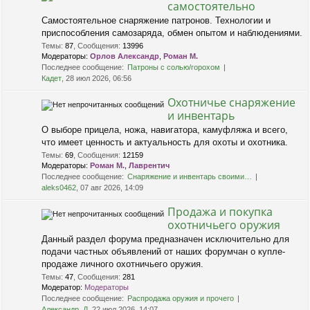
самостоятельно
Самостоятельное снаряжение патронов. Технологии и
приспособления самозаряда, обмен опытом и наблюдениями.
Темы
:
87
,
Сообщения
:
13996
Модераторы:
Орлов Александр
,
Роман М.
Последнее сообщение:
Патроны с солью/горохом
Кадет
, 28 июл 2026, 06:56
Охотничье снаряжение
и инвентарь
О выборе прицела, ножа, навигатора, камуфляжа и всего,
что имеет ценность и актуальность для охоты и охотника.
Темы
:
69
,
Сообщения
:
12159
Модераторы:
Роман М.
,
Лаврентич
Последнее сообщение:
Снаряжение и инвентарь своими…
aleks0462
, 07 авг 2026, 14:09
Продажа и покупка
охотничьего оружия
Данный раздел форума предназначен исключительно для
подачи частных объявлений от наших форумчан о купле-
продаже личного охотничьего оружия.
Темы
:
47
,
Сообщения
:
281
Модератор:
Модераторы
Последнее сообщение:
Распродажа оружия и прочего
Александр_Д
, 22 июл 2026, 14:07