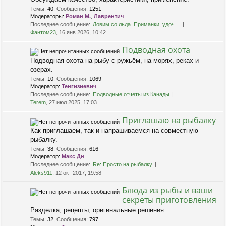
Темы
:
40
,
Сообщения
:
1251
Модераторы:
Роман М.
,
Лаврентич
Последнее сообщение:
Ловим со льда. Приманки, удоч…
Фантом23
, 16 янв 2026, 10:42
Подводная охота
Подводная охота на рыбу с ружьём, на морях, реках и
озерах.
Темы
:
10
,
Сообщения
:
1069
Модератор:
Тенгизиевич
Последнее сообщение:
Подводные отчеты из Канады
Terem
, 27 июл 2025, 17:03
Приглашаю на рыбалку
Как приглашаем, так и напрашиваемся на совместную
рыбалку.
Темы
:
38
,
Сообщения
:
616
Модератор:
Макс Дн
Последнее сообщение:
Re: Просто на рыбалку
Aleks911
, 12 окт 2017, 19:58
Блюда из рыбы и ваши
секреты приготовления
Разделка, рецепты, оригинальные решения.
Темы
:
32
,
Сообщения
:
797