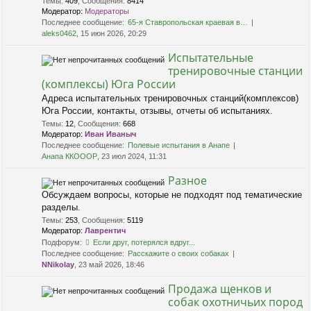
Темы
:
409
,
Сообщения
:
8414
Модератор:
Модераторы
Последнее сообщение:
65-я Ставропольская краевая в…
aleks0462
, 15 июн 2026, 20:29
Испытательные
тренировочные станции
(комплексы) Юга России
Адреса испытательных тренировочных станций(комплексов)
Юга России, контакты, отзывы, отчеты об испытаниях.
Темы
:
12
,
Сообщения
:
668
Модератор:
Иван Иваныч
Последнее сообщение:
Полевые испытания в Анапе
Анапа ККОООР
, 23 июл 2024, 11:31
Разное
Обсуждаем вопросы, которые не подходят под тематические
разделы.
Темы
:
253
,
Сообщения
:
5119
Модератор:
Лаврентич
Подфорум:
Если друг, потерялся вдруг...
Последнее сообщение:
Расскажите о своих собаках
NNikolay
, 23 май 2026, 18:46
Продажа щенков и
собак охотничьих пород