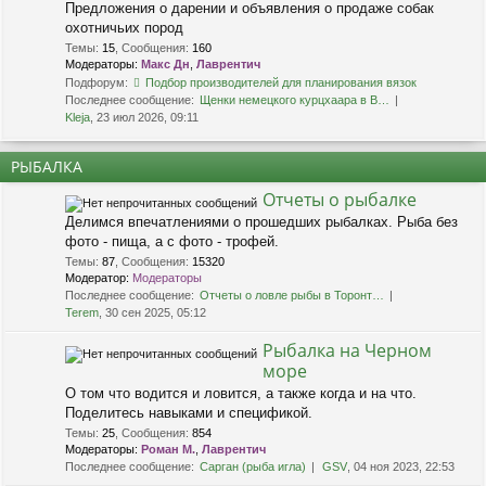
Предложения о дарении и объявления о продаже собак
охотничьих пород
Темы
:
15
,
Сообщения
:
160
Модераторы:
Макс Дн
,
Лаврентич
Подфорум:
Подбор производителей для планирования вязок
Последнее сообщение:
Щенки немецкого курцхаара в В…
Kleja
, 23 июл 2026, 09:11
РЫБАЛКА
Отчеты о рыбалке
Делимся впечатлениями о прошедших рыбалках. Рыба без
фото - пища, а с фото - трофей.
Темы
:
87
,
Сообщения
:
15320
Модератор:
Модераторы
Последнее сообщение:
Отчеты о ловле рыбы в Торонт…
Terem
, 30 сен 2025, 05:12
Рыбалка на Черном
море
О том что водится и ловится, а также когда и на что.
Поделитесь навыками и спецификой.
Темы
:
25
,
Сообщения
:
854
Модераторы:
Роман М.
,
Лаврентич
Последнее сообщение:
Сарган (рыба игла)
GSV
, 04 ноя 2023, 22:53