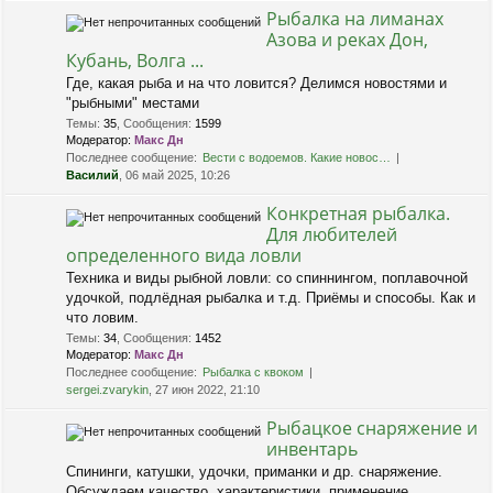
Рыбалка на лиманах
Азова и реках Дон,
Кубань, Волга ...
Где, какая рыба и на что ловится? Делимся новостями и
"рыбными" местами
Темы
:
35
,
Сообщения
:
1599
Модератор:
Макс Дн
Последнее сообщение:
Вести с водоемов. Какие новос…
Василий
, 06 май 2025, 10:26
Конкретная рыбалка.
Для любителей
определенного вида ловли
Техника и виды рыбной ловли: со спиннингом, поплавочной
удочкой, подлёдная рыбалка и т.д. Приёмы и способы. Как и
что ловим.
Темы
:
34
,
Сообщения
:
1452
Модератор:
Макс Дн
Последнее сообщение:
Рыбалка с квоком
sergei.zvarykin
, 27 июн 2022, 21:10
Рыбацкое снаряжение и
инвентарь
Спининги, катушки, удочки, приманки и др. снаряжение.
Обсуждаем качество, характеристики, применение.