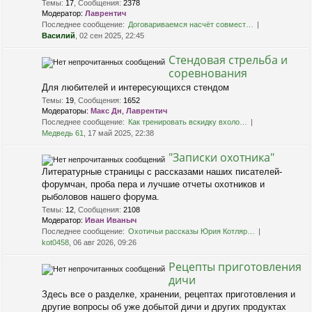
Темы
:
17
,
Сообщения
:
2378
Модератор:
Лаврентич
Последнее сообщение:
Договариваемся насчёт совмест…
Василий
, 02 сен 2025, 22:45
Стендовая стрельба и
соревнования
Для любителей и интересующихся стендом
Темы
:
19
,
Сообщения
:
1652
Модераторы:
Макс Дн
,
Лаврентич
Последнее сообщение:
Как тренировать вскидку вхоло…
Медведь 61
, 17 май 2025, 22:38
"Записки охотника"
Литературные страницы с рассказами наших писателей-
форумчан, проба пера и лучшие отчеты охотников и
рыболовов нашего форума.
Темы
:
12
,
Сообщения
:
2108
Модератор:
Иван Иваныч
Последнее сообщение:
Охотичьи рассказы Юрия Котляр…
kot0458
, 06 авг 2026, 09:26
Рецепты приготовления
дичи
Здесь все о разделке, хранении, рецептах приготовления и
другие вопросы об уже добытой дичи и других продуктах