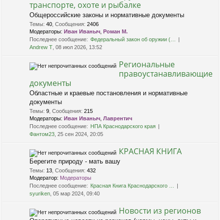
транспорте, охоте и рыбалке
Общероссийские законы и нормативные документы
Темы
:
40
,
Сообщения
:
2406
Модераторы:
Иван Иваныч
,
Роман М.
Последнее сообщение:
Федеральный закон об оружии (…
Andrew T
, 08 июл 2026, 13:52
Региональные
правоустанавливающие
документы
Областные и краевые постановления и нормативные
документы
Темы
:
9
,
Сообщения
:
215
Модераторы:
Иван Иваныч
,
Лаврентич
Последнее сообщение:
НПА Краснодарского края
Фантом23
, 25 сен 2024, 20:05
КРАСНАЯ КНИГА
Берегите природу - мать вашу
Темы
:
13
,
Сообщения
:
432
Модератор:
Модераторы
Последнее сообщение:
Красная Книга Краснодарского …
syuriken
, 05 мар 2024, 09:40
Новости из регионов