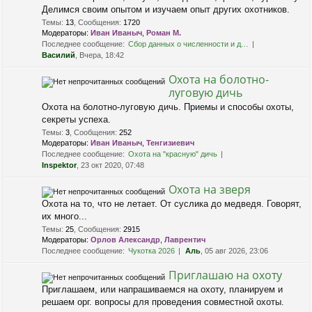
Делимся своим опытом и изучаем опыт других охотников.
Темы
:
13
,
Сообщения
:
1720
Модераторы:
Иван Иваныч
,
Роман М.
Последнее сообщение:
Сбор данных о численности и д…
Василий
, Вчера, 18:42
Охота на болотно-
луговую дичь
Охота на болотно-луговую дичь. Приемы и способы охоты,
секреты успеха.
Темы
:
3
,
Сообщения
:
252
Модераторы:
Иван Иваныч
,
Тенгизиевич
Последнее сообщение:
Охота на "красную" дичь
Inspektor
, 23 окт 2020, 07:48
Охота на зверя
Охота на то, что не летает. От суслика до медведя. Говорят,
их много...
Темы
:
25
,
Сообщения
:
2915
Модераторы:
Орлов Александр
,
Лаврентич
Последнее сообщение:
Чукотка 2026
Аль
, 05 авг 2026, 23:06
Приглашаю на охоту
Приглашаем, или напрашиваемся на охоту, планируем и
решаем орг. вопросы для проведения совместной охоты.