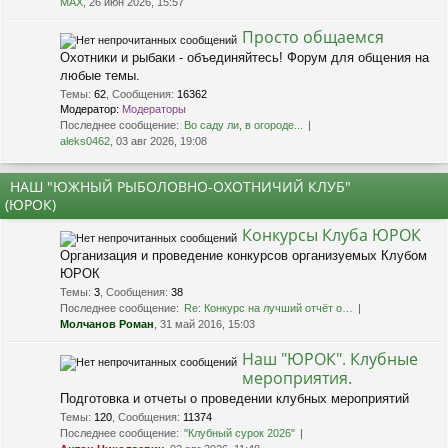
MAX
, 26 июн 2026, 15:57
Просто общаемся
Охотники и рыбаки - объединяйтесь! Форум для общения на
любые темы.
Темы
:
62
,
Сообщения
:
16362
Модератор:
Модераторы
Последнее сообщение:
Во саду ли, в огороде...
aleks0462
, 03 авг 2026, 19:08
НАШ "ЮЖНЫЙ РЫБОЛОВНО-ОХОТНИЧИЙ КЛУБ"
(ЮРОК)
Конкурсы Клуба ЮРОК
Организация и проведение конкурсов организуемых Клубом
ЮРОК
Темы
:
3
,
Сообщения
:
38
Последнее сообщение:
Re: Конкурс на лучший отчёт о…
Молчанов Роман
, 31 май 2016, 15:03
Наш "ЮРОК". Клубные
мероприятия.
Подготовка и отчеты о проведении клубных мероприятий
Темы
:
120
,
Сообщения
:
11374
Последнее сообщение:
"Клубный сурок 2026"