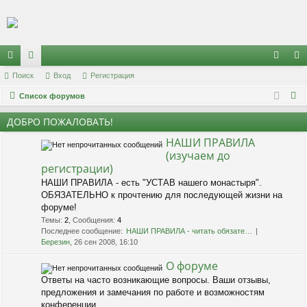
Регистрация
с
Поиск
ор
Вход
Р
е
г
и
с
т
р
а
ц
и
я
хо
е
г
П
ы
Список форумов
ум
д
и
с
о
лк
ы
т
р
ДОБРО ПОЖАЛОВАТЬ!
и
и
а
ц
НАШИ ПРАВИЛА
с
(изучаем до
к
и
я
регистрации)
НАШИ ПРАВИЛА - есть "УСТАВ нашего монастыря".
ОБЯЗАТЕЛЬНО к прочтению для последующей жизни на
форуме!
Темы
:
2
,
Сообщения
:
4
Последнее сообщение:
НАШИ ПРАВИЛА - читать обязате…
Березин
, 26 сен 2008, 16:10
О форуме
Ответы на часто возникающие вопросы. Ваши отзывы,
предложения и замечания по работе и возможностям
конференции.