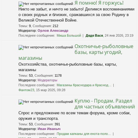
Я помню! Я горжусь!
Никто не забыт, и ничто не забыто! Делимся воспоминаниями
о своих родных и близких, сражавшихся за свою Родину в
Великой Отечественной Войне.
Темы
:
9
,
Сообщения
:
212
Модератор:
Орлов Александр
Последнее сообщение:
Миша Большой
Дядя Вася
, 24 янв 2026, 23:19
Охотничье-рыболовные
базы, карты угодий,
магазины
Охотхозяйства, охотничье-рыболовные базы, карты,
магазины
Темы
:
53
,
Сообщения
:
1178
Модератор:
Модераторы
Последнее сообщение:
Магазины Краснодара и Краснод…
Фантом23
, 15 мар 2025, 09:28
Куплю - Продам. Раздел
для частных объявлений
Спрос и предложение по всем темам форума, кроме собак,
оружия и транспорта.
Темы
:
53
,
Сообщения
:
391
Модератор:
Иван Иваныч
Последнее сообщение:
Продам капканы для енота-поло…