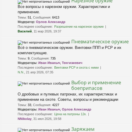
Нарезное оружие
Все вопросы о нарезном оружии. Характеристики и
применение.
Темы
:
51
,
Сообщения
:
6413
Модератор:
Орлов Александр
Последнее сообщение:
Разрешение на нарезное оружие
Василий
, 11 мар 2026, 19:37
Пневматическое оружие
Всё о пневматическом оружии. Винтовки ППП и PCP и их
комплектующие.
Темы
:
9
,
Сообщения
:
735
Модераторы:
Иван Иваныч
,
Тенгизиевич
Последнее сообщение:
Винтовки РСР и охота с ними
N.N.
, 21 апр 2026, 07:35
Выбор и применение
боеприпасов
О дробовых и пулевых патронах, их характеристиках и
применении на охоте. Советы, вопросы и рекомендации
Темы
:
33
,
Сообщения
:
4227
Модераторы:
Иван Иваныч
,
Орлов Александр
Последнее сообщение:
Цена на патроны 12к.
NNikolay
, 31 июл 2026, 19:58
Заряжаем