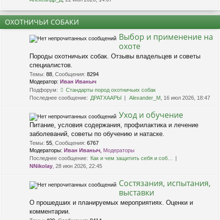
ОХОТНИЧЬИ СОБАКИ
Выбор и применение на
охоте
Породы охотничьих собак. Отзывы владельцев и советы
специалистов.
Темы
:
88
,
Сообщения
:
8294
Модератор:
Иван Иваныч
Подфорум:
Стандарты пород охотничьих собак
Последнее сообщение:
ДРАТХААРЫ
Alexander_M
, 16 июл 2026, 18:47
Уход и обучение
Питание, условия содержания, профилактика и лечение
заболеваний, советы по обучению и натаске.
Темы
:
55
,
Сообщения
:
6767
Модераторы:
Иван Иваныч
,
Модераторы
Последнее сообщение:
Как и чем защитить себя и соб…
NNikolay
, 28 июн 2026, 22:45
Состязания, испытания,
выставки
О прошедших и планируемых мероприятиях. Оценки и
комментарии.