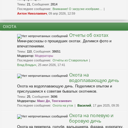
Темы
:
21
,
Сообщения
:
2814
Последнее сообщение:
Внимание! О загрузке изображе…
Антон Николаевич
, 09 апр 2026, 12:59
ОХОТА
Отчеты об охотах
Мини-рассказы о прошедших охотах. Делимся фото и
впечатлениями.
Темы
:
110
,
Сообщения
:
38651
Модератор:
Модераторы
Последнее сообщение:
Отчёты из Ставрополья
Влад Владыч
, 25 июл 2026, 17:41
Охота на
водоплавающую дичь
Охота на водоплавающую дичь. Поделимся опытом и
прислушаемся к советам бывалых охотников.
Темы
:
25
,
Сообщения
:
3696
Модераторы:
Макс Дн
,
Тенгизиевич
Последнее сообщение:
Охота на уток
Василий
, 17 дек 2025, 09:35
Охота на полевую и
боровую дичь
Охота на перепела, голубя, вальдшнепа, фазана, куропатку.