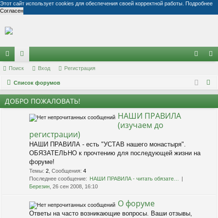
Этот сайт использует cookies для обеспечения своей корректной работы.
Подробнее
Согласен
Регистрация
с
Поиск
ор
Вход
Р
е
г
и
с
т
р
а
ц
и
я
хо
е
г
П
ы
Список форумов
ум
д
и
с
о
лк
ы
т
р
ДОБРО ПОЖАЛОВАТЬ!
и
и
а
ц
НАШИ ПРАВИЛА
с
(изучаем до
к
и
я
регистрации)
НАШИ ПРАВИЛА - есть "УСТАВ нашего монастыря".
ОБЯЗАТЕЛЬНО к прочтению для последующей жизни на
форуме!
Темы
:
2
,
Сообщения
:
4
Последнее сообщение:
НАШИ ПРАВИЛА - читать обязате…
Березин
, 26 сен 2008, 16:10
О форуме
Ответы на часто возникающие вопросы. Ваши отзывы,