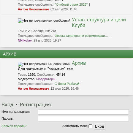
Последнее сообщение:
"Клубный сурок 2026"
Антон Николаевич
, 02 авг 2026, 11:48
Устав, структура и цели
Клуба
Темы
:
2
,
Сообщения
:
278
Последнее сообщение:
Форма заявления и рекомендаци…
NNikolay
, 29 апр 2026, 19:27
АРХИВ
Архив
Для закрытых и "забытых" тем
Темы
:
1920
,
Сообщения
:
45414
Модератор:
Модераторы
Последнее сообщение:
С Днем Рыбака!
Антон Николаевич
, 12 июл 2026, 16:46
Вход
•
Р
е
г
и
с
т
р
а
ц
и
я
Имя пользователя:
Пароль:
Забыли пароль?
Запомнить меня