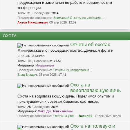
предложения и замечания по работе и возможностям
конференции.
Темы
:
21
,
Сообщения
:
2814
Последнее сообщение:
Внимание! О загрузке изображе…
Антон Николаевич
, 09 апр 2026, 12:59
ОХОТА
Отчеты об охотах
Мини-рассказы о прошедших охотах. Делимся фото и
впечатлениями.
Темы
:
110
,
Сообщения
:
38651
Модератор:
Модераторы
Последнее сообщение:
Отчёты из Ставрополья
Влад Владыч
, 25 июл 2026, 17:41
Охота на
водоплавающую дичь
Охота на водоплавающую дичь. Поделимся опытом и
прислушаемся к советам бывалых охотников.
Темы
:
25
,
Сообщения
:
3696
Модераторы:
Макс Дн
,
Тенгизиевич
Последнее сообщение:
Охота на уток
Василий
, 17 дек 2025, 09:35
Охота на полевую и