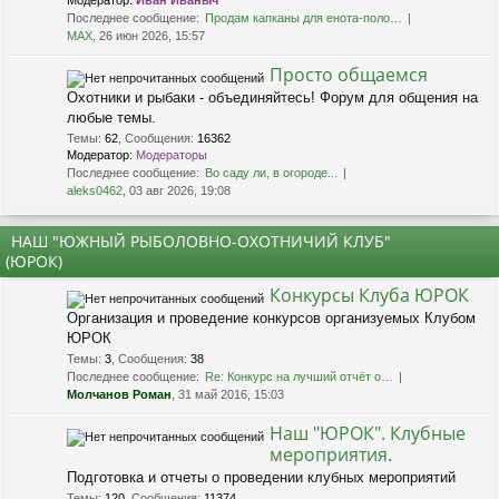
Модератор:
Иван Иваныч
Последнее сообщение:
Продам капканы для енота-поло…
MAX
, 26 июн 2026, 15:57
Просто общаемся
Охотники и рыбаки - объединяйтесь! Форум для общения на
любые темы.
Темы
:
62
,
Сообщения
:
16362
Модератор:
Модераторы
Последнее сообщение:
Во саду ли, в огороде...
aleks0462
, 03 авг 2026, 19:08
НАШ "ЮЖНЫЙ РЫБОЛОВНО-ОХОТНИЧИЙ КЛУБ"
(ЮРОК)
Конкурсы Клуба ЮРОК
Организация и проведение конкурсов организуемых Клубом
ЮРОК
Темы
:
3
,
Сообщения
:
38
Последнее сообщение:
Re: Конкурс на лучший отчёт о…
Молчанов Роман
, 31 май 2016, 15:03
Наш "ЮРОК". Клубные
мероприятия.
Подготовка и отчеты о проведении клубных мероприятий
Темы
:
120
,
Сообщения
:
11374