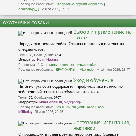
Последнее сообщение:
Распродажа оружия и прочего
Александр_Д
, 22 июл 2026, 14:07
ОХОТНИЧЬИ СОБАКИ
Выбор и применение на
охоте
Породы охотничьих собак. Отзывы владельцев и советы
специалистов.
Темы
:
88
,
Сообщения
:
8294
Модератор:
Иван Иваныч
Подфорум:
Стандарты пород охотничьих собак
Последнее сообщение:
ДРАТХААРЫ
Alexander_M
, 16 июл 2026, 18:47
Уход и обучение
Питание, условия содержания, профилактика и лечение
заболеваний, советы по обучению и натаске.
Темы
:
55
,
Сообщения
:
6767
Модераторы:
Иван Иваныч
,
Модераторы
Последнее сообщение:
Как и чем защитить себя и соб…
NNikolay
, 28 июн 2026, 22:45
Состязания, испытания,
выставки
О прошедших и планируемых мероприятиях. Оценки и