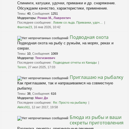
Спининги, катушки, удочки, приманки и др. снаряжение.
Обсуждаем качество, характеристики, применение.
Темы
:
40
,
Сообщения
:
1251
Модераторы:
Роман М.
,
Лаврентич
Последнее сообщение:
Ловим со льда. Приманки, удоч…
Фантом23
, 16 янв 2026, 10:42
Подводная охота
Подводная охота на рыбу с ружьём, на морях, реках и
озерах.
Темы
:
10
,
Сообщения
:
1069
Модератор:
Тенгизиевич
Последнее сообщение:
Подводные отчеты из Канады
Terem
, 27 июл 2025, 17:03
Приглашаю на рыбалку
Как приглашаем, так и напрашиваемся на совместную
рыбалку.
Темы
:
38
,
Сообщения
:
616
Модератор:
Макс Дн
Последнее сообщение:
Re: Просто на рыбалку
Aleks911
, 12 окт 2017, 19:58
Блюда из рыбы и ваши
секреты приготовления
Разделка, рецепты, оригинальные решения.