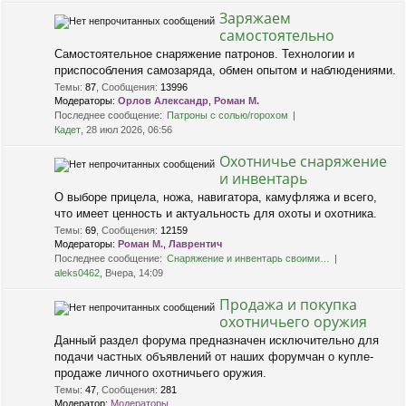
Заряжаем
самостоятельно
Самостоятельное снаряжение патронов. Технологии и
приспособления самозаряда, обмен опытом и наблюдениями.
Темы
:
87
,
Сообщения
:
13996
Модераторы:
Орлов Александр
,
Роман М.
Последнее сообщение:
Патроны с солью/горохом
Кадет
, 28 июл 2026, 06:56
Охотничье снаряжение
и инвентарь
О выборе прицела, ножа, навигатора, камуфляжа и всего,
что имеет ценность и актуальность для охоты и охотника.
Темы
:
69
,
Сообщения
:
12159
Модераторы:
Роман М.
,
Лаврентич
Последнее сообщение:
Снаряжение и инвентарь своими…
aleks0462
, Вчера, 14:09
Продажа и покупка
охотничьего оружия
Данный раздел форума предназначен исключительно для
подачи частных объявлений от наших форумчан о купле-
продаже личного охотничьего оружия.
Темы
:
47
,
Сообщения
:
281
Модератор:
Модераторы