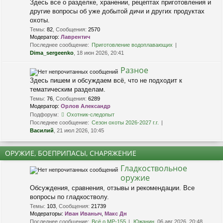
Здесь все о разделке, хранении, рецептах приготовления и
другие вопросы об уже добытой дичи и других продуктах
охоты.
Темы
:
82
,
Сообщения
:
2570
Модератор:
Лаврентич
Последнее сообщение:
Приготовление водоплавающих
Dima_sergeenko
, 18 июн 2026, 20:41
Разное
Здесь пишем и обсуждаем всё, что не подходит к
тематическим разделам.
Темы
:
76
,
Сообщения
:
6289
Модератор:
Орлов Александр
Подфорум:
Охотник-следопыт
Последнее сообщение:
Сезон охоты 2026-2027 г.г.
Василий
, 21 июл 2026, 10:45
ОРУЖИЕ, БОЕПРИПАСЫ, СНАРЯЖЕНИЕ
Гладкоствольное
оружие
Обсуждения, сравнения, отзывы и рекомендации. Все
вопросы по гладкостволу.
Темы
:
103
,
Сообщения
:
21739
Модераторы:
Иван Иваныч
,
Макс Дн
Последнее сообщение:
Всё о МР-155
Южанин
, 06 авг 2026, 20:48