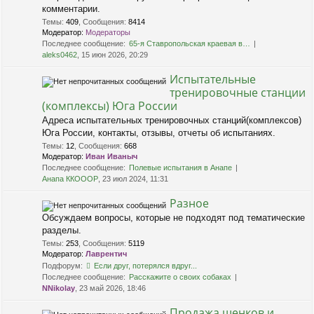
комментарии.
Темы
:
409
,
Сообщения
:
8414
Модератор:
Модераторы
Последнее сообщение:
65-я Ставропольская краевая в…
aleks0462
, 15 июн 2026, 20:29
Испытательные
тренировочные станции
(комплексы) Юга России
Адреса испытательных тренировочных станций(комплексов)
Юга России, контакты, отзывы, отчеты об испытаниях.
Темы
:
12
,
Сообщения
:
668
Модератор:
Иван Иваныч
Последнее сообщение:
Полевые испытания в Анапе
Анапа ККОООР
, 23 июл 2024, 11:31
Разное
Обсуждаем вопросы, которые не подходят под тематические
разделы.
Темы
:
253
,
Сообщения
:
5119
Модератор:
Лаврентич
Подфорум:
Если друг, потерялся вдруг...
Последнее сообщение:
Расскажите о своих собаках
NNikolay
, 23 май 2026, 18:46
Продажа щенков и