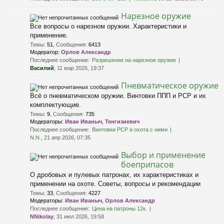
Нарезное оружие
Все вопросы о нарезном оружии. Характеристики и
применение.
Темы
:
51
,
Сообщения
:
6413
Модератор:
Орлов Александр
Последнее сообщение:
Разрешение на нарезное оружие
Василий
, 11 мар 2026, 19:37
Пневматическое оружие
Всё о пневматическом оружии. Винтовки ППП и PCP и их
комплектующие.
Темы
:
9
,
Сообщения
:
735
Модераторы:
Иван Иваныч
,
Тенгизиевич
Последнее сообщение:
Винтовки РСР и охота с ними
N.N.
, 21 апр 2026, 07:35
Выбор и применение
боеприпасов
О дробовых и пулевых патронах, их характеристиках и
применении на охоте. Советы, вопросы и рекомендации
Темы
:
33
,
Сообщения
:
4227
Модераторы:
Иван Иваныч
,
Орлов Александр
Последнее сообщение:
Цена на патроны 12к.
NNikolay
, 31 июл 2026, 19:58