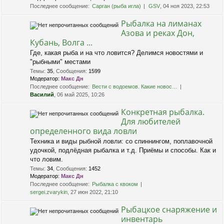
Последнее сообщение:
Сарган (рыба игла)
GSV
, 04 ноя 2023, 22:53
Рыбалка на лиманах
Азова и реках Дон,
Кубань, Волга ...
Где, какая рыба и на что ловится? Делимся новостями и
"рыбными" местами
Темы
:
35
,
Сообщения
:
1599
Модератор:
Макс Дн
Последнее сообщение:
Вести с водоемов. Какие новос…
Василий
, 06 май 2025, 10:26
Конкретная рыбалка.
Для любителей
определенного вида ловли
Техника и виды рыбной ловли: со спиннингом, поплавочной
удочкой, подлёдная рыбалка и т.д. Приёмы и способы. Как и
что ловим.
Темы
:
34
,
Сообщения
:
1452
Модератор:
Макс Дн
Последнее сообщение:
Рыбалка с квоком
sergei.zvarykin
, 27 июн 2022, 21:10
Рыбацкое снаряжение и
инвентарь