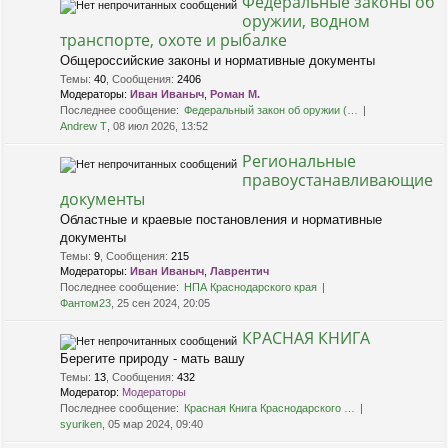
Федеральные законы об
оружии, водном
транспорте, охоте и рыбалке
Общероссийские законы и нормативные документы
Темы
:
40
,
Сообщения
:
2406
Модераторы:
Иван Иваныч
,
Роман М.
Последнее сообщение:
Федеральный закон об оружии (…
Andrew T
, 08 июл 2026, 13:52
Региональные
правоустанавливающие
документы
Областные и краевые постановления и нормативные
документы
Темы
:
9
,
Сообщения
:
215
Модераторы:
Иван Иваныч
,
Лаврентич
Последнее сообщение:
НПА Краснодарского края
Фантом23
, 25 сен 2024, 20:05
КРАСНАЯ КНИГА
Берегите природу - мать вашу
Темы
:
13
,
Сообщения
:
432
Модератор:
Модераторы
Последнее сообщение:
Красная Книга Краснодарского …
syuriken
, 05 мар 2024, 09:40