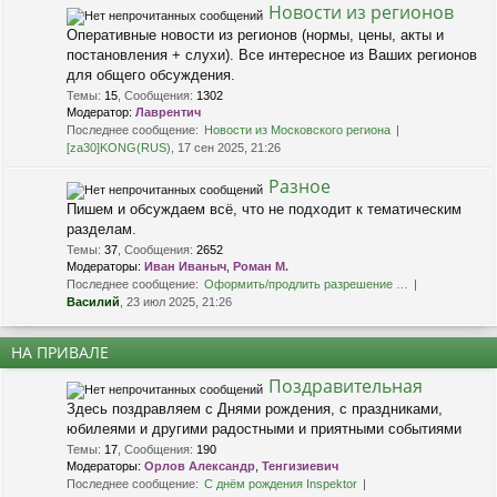
Новости из регионов
Оперативные новости из регионов (нормы, цены, акты и
постановления + слухи). Все интересное из Ваших регионов
для общего обсуждения.
Темы
:
15
,
Сообщения
:
1302
Модератор:
Лаврентич
Последнее сообщение:
Новости из Московского региона
[za30]KONG(RUS)
, 17 сен 2025, 21:26
Разное
Пишем и обсуждаем всё, что не подходит к тематическим
разделам.
Темы
:
37
,
Сообщения
:
2652
Модераторы:
Иван Иваныч
,
Роман М.
Последнее сообщение:
Оформить/продлить разрешение …
Василий
, 23 июл 2025, 21:26
НА ПРИВАЛЕ
Поздравительная
Здесь поздравляем с Днями рождения, с праздниками,
юбилеями и другими радостными и приятными событиями
Темы
:
17
,
Сообщения
:
190
Модераторы:
Орлов Александр
,
Тенгизиевич
Последнее сообщение:
С днём рождения Inspektor