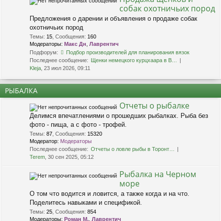
собак охотничьих пород
Предложения о дарении и объявления о продаже собак
охотничьих пород
Темы
:
15
,
Сообщения
:
160
Модераторы:
Макс Дн
,
Лаврентич
Подфорум:
Подбор производителей для планирования вязок
Последнее сообщение:
Щенки немецкого курцхаара в В…
Kleja
, 23 июл 2026, 09:11
РЫБАЛКА
Отчеты о рыбалке
Делимся впечатлениями о прошедших рыбалках. Рыба без
фото - пища, а с фото - трофей.
Темы
:
87
,
Сообщения
:
15320
Модератор:
Модераторы
Последнее сообщение:
Отчеты о ловле рыбы в Торонт…
Terem
, 30 сен 2025, 05:12
Рыбалка на Черном
море
О том что водится и ловится, а также когда и на что.
Поделитесь навыками и спецификой.
Темы
:
25
,
Сообщения
:
854
Модераторы:
Роман М.
,
Лаврентич