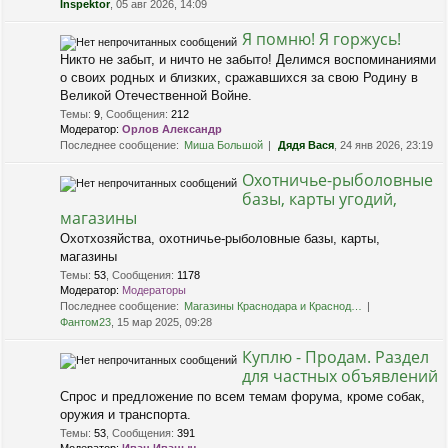
Inspektor
, 05 авг 2026, 14:09
Я помню! Я горжусь!
Никто не забыт, и ничто не забыто! Делимся воспоминаниями
о своих родных и близких, сражавшихся за свою Родину в
Великой Отечественной Войне.
Темы
:
9
,
Сообщения
:
212
Модератор:
Орлов Александр
Последнее сообщение:
Миша Большой
Дядя Вася
, 24 янв 2026, 23:19
Охотничье-рыболовные
базы, карты угодий,
магазины
Охотхозяйства, охотничье-рыболовные базы, карты,
магазины
Темы
:
53
,
Сообщения
:
1178
Модератор:
Модераторы
Последнее сообщение:
Магазины Краснодара и Краснод…
Фантом23
, 15 мар 2025, 09:28
Куплю - Продам. Раздел
для частных объявлений
Спрос и предложение по всем темам форума, кроме собак,
оружия и транспорта.
Темы
:
53
,
Сообщения
:
391