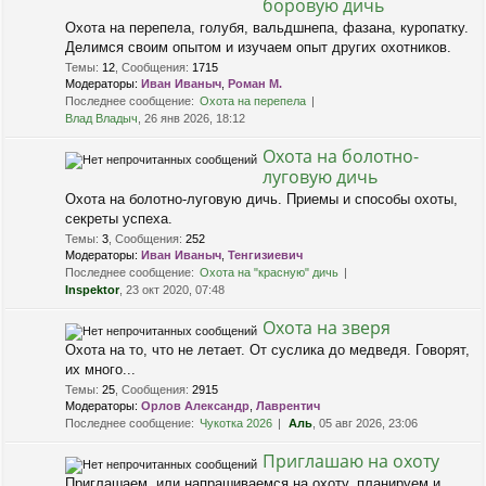
боровую дичь
Охота на перепела, голубя, вальдшнепа, фазана, куропатку.
Делимся своим опытом и изучаем опыт других охотников.
Темы
:
12
,
Сообщения
:
1715
Модераторы:
Иван Иваныч
,
Роман М.
Последнее сообщение:
Охота на перепела
Влад Владыч
, 26 янв 2026, 18:12
Охота на болотно-
луговую дичь
Охота на болотно-луговую дичь. Приемы и способы охоты,
секреты успеха.
Темы
:
3
,
Сообщения
:
252
Модераторы:
Иван Иваныч
,
Тенгизиевич
Последнее сообщение:
Охота на "красную" дичь
Inspektor
, 23 окт 2020, 07:48
Охота на зверя
Охота на то, что не летает. От суслика до медведя. Говорят,
их много...
Темы
:
25
,
Сообщения
:
2915
Модераторы:
Орлов Александр
,
Лаврентич
Последнее сообщение:
Чукотка 2026
Аль
, 05 авг 2026, 23:06
Приглашаю на охоту
Приглашаем, или напрашиваемся на охоту, планируем и