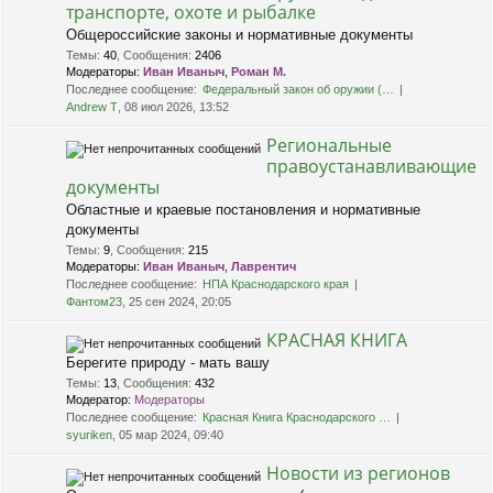
транспорте, охоте и рыбалке
Общероссийские законы и нормативные документы
Темы
:
40
,
Сообщения
:
2406
Модераторы:
Иван Иваныч
,
Роман М.
Последнее сообщение:
Федеральный закон об оружии (…
Andrew T
, 08 июл 2026, 13:52
Региональные
правоустанавливающие
документы
Областные и краевые постановления и нормативные
документы
Темы
:
9
,
Сообщения
:
215
Модераторы:
Иван Иваныч
,
Лаврентич
Последнее сообщение:
НПА Краснодарского края
Фантом23
, 25 сен 2024, 20:05
КРАСНАЯ КНИГА
Берегите природу - мать вашу
Темы
:
13
,
Сообщения
:
432
Модератор:
Модераторы
Последнее сообщение:
Красная Книга Краснодарского …
syuriken
, 05 мар 2024, 09:40
Новости из регионов