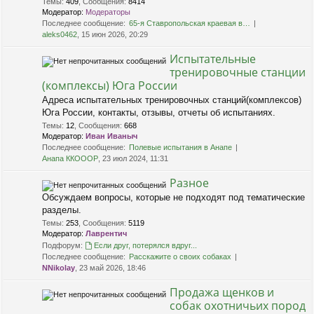
Темы
:
409
,
Сообщения
:
8414
Модератор:
Модераторы
Последнее сообщение:
65-я Ставропольская краевая в…
aleks0462
, 15 июн 2026, 20:29
Испытательные
тренировочные станции
(комплексы) Юга России
Адреса испытательных тренировочных станций(комплексов)
Юга России, контакты, отзывы, отчеты об испытаниях.
Темы
:
12
,
Сообщения
:
668
Модератор:
Иван Иваныч
Последнее сообщение:
Полевые испытания в Анапе
Анапа ККОООР
, 23 июл 2024, 11:31
Разное
Обсуждаем вопросы, которые не подходят под тематические
разделы.
Темы
:
253
,
Сообщения
:
5119
Модератор:
Лаврентич
Подфорум:
Если друг, потерялся вдруг...
Последнее сообщение:
Расскажите о своих собаках
NNikolay
, 23 май 2026, 18:46
Продажа щенков и
собак охотничьих пород