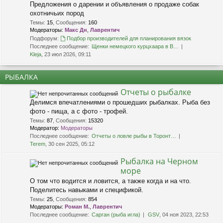
Предложения о дарении и объявления о продаже собак
охотничьих пород
Темы
:
15
,
Сообщения
:
160
Модераторы:
Макс Дн
,
Лаврентич
Подфорум:
Подбор производителей для планирования вязок
Последнее сообщение:
Щенки немецкого курцхаара в В…
Kleja
, 23 июл 2026, 09:11
РЫБАЛКА
Отчеты о рыбалке
Делимся впечатлениями о прошедших рыбалках. Рыба без
фото - пища, а с фото - трофей.
Темы
:
87
,
Сообщения
:
15320
Модератор:
Модераторы
Последнее сообщение:
Отчеты о ловле рыбы в Торонт…
Terem
, 30 сен 2025, 05:12
Рыбалка на Черном
море
О том что водится и ловится, а также когда и на что.
Поделитесь навыками и спецификой.
Темы
:
25
,
Сообщения
:
854
Модераторы:
Роман М.
,
Лаврентич
Последнее сообщение:
Сарган (рыба игла)
GSV
, 04 ноя 2023, 22:53