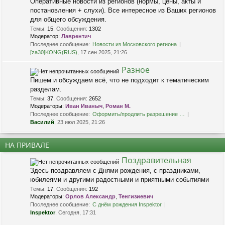
Оперативные новости из регионов (нормы, цены, акты и
постановления + слухи). Все интересное из Ваших регионов
для общего обсуждения.
Темы
:
15
,
Сообщения
:
1302
Модератор:
Лаврентич
Последнее сообщение:
Новости из Московского региона
[za30]KONG(RUS)
, 17 сен 2025, 21:26
Разное
Пишем и обсуждаем всё, что не подходит к тематическим
разделам.
Темы
:
37
,
Сообщения
:
2652
Модераторы:
Иван Иваныч
,
Роман М.
Последнее сообщение:
Оформить/продлить разрешение …
Василий
, 23 июл 2025, 21:26
НА ПРИВАЛЕ
Поздравительная
Здесь поздравляем с Днями рождения, с праздниками,
юбилеями и другими радостными и приятными событиями
Темы
:
17
,
Сообщения
:
192
Модераторы:
Орлов Александр
,
Тенгизиевич
Последнее сообщение:
С днём рождения Inspektor
Inspektor
, Сегодня, 17:31