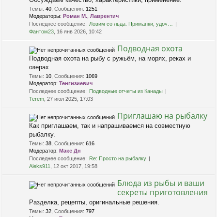
Темы
:
40
,
Сообщения
:
1251
Модераторы:
Роман М.
,
Лаврентич
Последнее сообщение:
Ловим со льда. Приманки, удоч…
Фантом23
, 16 янв 2026, 10:42
Подводная охота
Подводная охота на рыбу с ружьём, на морях, реках и
озерах.
Темы
:
10
,
Сообщения
:
1069
Модератор:
Тенгизиевич
Последнее сообщение:
Подводные отчеты из Канады
Terem
, 27 июл 2025, 17:03
Приглашаю на рыбалку
Как приглашаем, так и напрашиваемся на совместную
рыбалку.
Темы
:
38
,
Сообщения
:
616
Модератор:
Макс Дн
Последнее сообщение:
Re: Просто на рыбалку
Aleks911
, 12 окт 2017, 19:58
Блюда из рыбы и ваши
секреты приготовления
Разделка, рецепты, оригинальные решения.
Темы
:
32
,
Сообщения
:
797