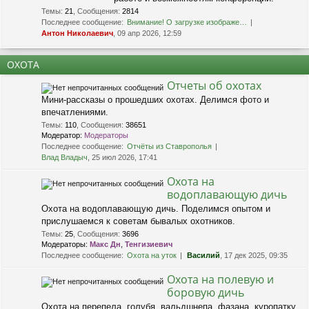
Темы
:
21
,
Сообщения
:
2814
Последнее сообщение:
Внимание! О загрузке изображе…
Антон Николаевич
, 09 апр 2026, 12:59
ОХОТА
Отчеты об охотах
Мини-рассказы о прошедших охотах. Делимся фото и
впечатлениями.
Темы
:
110
,
Сообщения
:
38651
Модератор:
Модераторы
Последнее сообщение:
Отчёты из Ставрополья
Влад Владыч
, 25 июл 2026, 17:41
Охота на
водоплавающую дичь
Охота на водоплавающую дичь. Поделимся опытом и
прислушаемся к советам бывалых охотников.
Темы
:
25
,
Сообщения
:
3696
Модераторы:
Макс Дн
,
Тенгизиевич
Последнее сообщение:
Охота на уток
Василий
, 17 дек 2025, 09:35
Охота на полевую и
боровую дичь
Охота на перепела, голубя, вальдшнепа, фазана, куропатку.