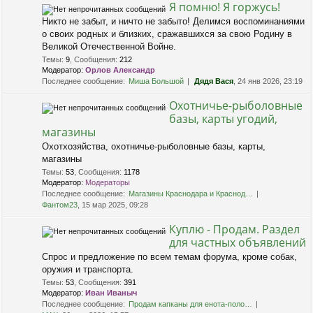
Я помню! Я горжусь!
Никто не забыт, и ничто не забыто! Делимся воспоминаниями
о своих родных и близких, сражавшихся за свою Родину в
Великой Отечественной Войне.
Темы
:
9
,
Сообщения
:
212
Модератор:
Орлов Александр
Последнее сообщение:
Миша Большой
Дядя Вася
, 24 янв 2026, 23:19
Охотничье-рыболовные
базы, карты угодий,
магазины
Охотхозяйства, охотничье-рыболовные базы, карты,
магазины
Темы
:
53
,
Сообщения
:
1178
Модератор:
Модераторы
Последнее сообщение:
Магазины Краснодара и Краснод…
Фантом23
, 15 мар 2025, 09:28
Куплю - Продам. Раздел
для частных объявлений
Спрос и предложение по всем темам форума, кроме собак,
оружия и транспорта.
Темы
:
53
,
Сообщения
:
391
Модератор:
Иван Иваныч
Последнее сообщение:
Продам капканы для енота-поло…