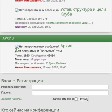
Антон Николаевич
, 02 авг 2026, 11:48
Устав, структура и цели
Клуба
Темы
:
2
,
Сообщения
:
278
Последнее сообщение:
Форма заявления и рекомендаци…
NNikolay
, 29 апр 2026, 19:27
АРХИВ
Архив
Для закрытых и "забытых" тем
Темы
:
1920
,
Сообщения
:
45414
Модератор:
Модераторы
Последнее сообщение:
С Днем Рыбака!
Антон Николаевич
, 12 июл 2026, 16:46
Вход
•
Р
е
г
и
с
т
р
а
ц
и
я
Имя пользователя:
Пароль:
Забыли пароль?
Запомнить меня
Кто сейчас на конференции