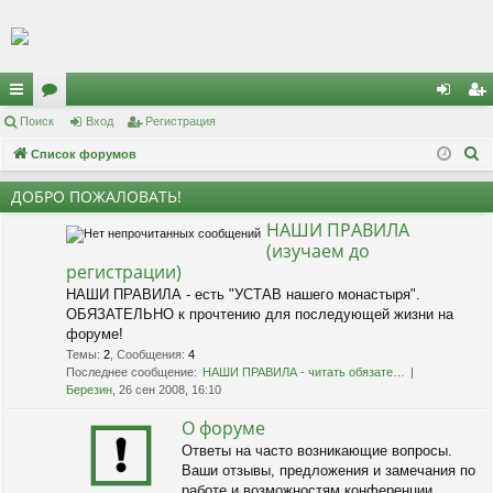
Регистрация
с
Поиск
ор
Вход
Р
е
г
и
с
т
р
а
ц
и
я
хо
е
г
П
ы
Список форумов
ум
д
и
с
о
лк
ы
т
р
ДОБРО ПОЖАЛОВАТЬ!
и
и
а
ц
НАШИ ПРАВИЛА
с
(изучаем до
к
и
я
регистрации)
НАШИ ПРАВИЛА - есть "УСТАВ нашего монастыря".
ОБЯЗАТЕЛЬНО к прочтению для последующей жизни на
форуме!
Темы
:
2
,
Сообщения
:
4
Последнее сообщение:
НАШИ ПРАВИЛА - читать обязате…
Березин
, 26 сен 2008, 16:10
О форуме
Ответы на часто возникающие вопросы.
Ваши отзывы, предложения и замечания по
работе и возможностям конференции.