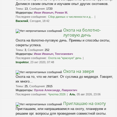
Делимся своим опытом и изучаем опыт других охотников.
Темы
:
13
,
Сообщения
:
1720
Модераторы:
Иван Иваныч
,
Роман М.
Последнее сообщение:
Сбор данных о численности и д…
Василий
, Сегодня, 18:42
Охота на болотно-
луговую дичь
Охота на болотно-луговую дичь. Приемы и способы охоты,
секреты успеха.
Темы
:
3
,
Сообщения
:
252
Модераторы:
Иван Иваныч
,
Тенгизиевич
Последнее сообщение:
Охота на "красную" дичь
Inspektor
, 23 окт 2020, 07:48
Охота на зверя
Охота на то, что не летает. От суслика до медведя. Говорят,
их много...
Темы
:
25
,
Сообщения
:
2915
Модераторы:
Орлов Александр
,
Лаврентич
Последнее сообщение:
Чукотка 2026
Аль
, 05 авг 2026, 23:06
Приглашаю на охоту
Приглашаем, или напрашиваемся на охоту, планируем и
решаем орг. вопросы для проведения совместной охоты.