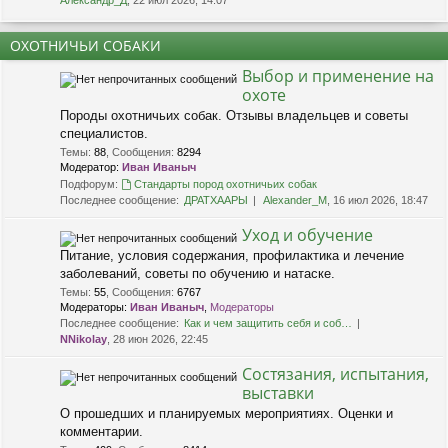
Александр_Д
, 22 июл 2026, 14:07
ОХОТНИЧЬИ СОБАКИ
Выбор и применение на
охоте
Породы охотничьих собак. Отзывы владельцев и советы
специалистов.
Темы
:
88
,
Сообщения
:
8294
Модератор:
Иван Иваныч
Подфорум:
Стандарты пород охотничьих собак
Последнее сообщение:
ДРАТХААРЫ
Alexander_M
, 16 июл 2026, 18:47
Уход и обучение
Питание, условия содержания, профилактика и лечение
заболеваний, советы по обучению и натаске.
Темы
:
55
,
Сообщения
:
6767
Модераторы:
Иван Иваныч
,
Модераторы
Последнее сообщение:
Как и чем защитить себя и соб…
NNikolay
, 28 июн 2026, 22:45
Состязания, испытания,
выставки
О прошедших и планируемых мероприятиях. Оценки и
комментарии.