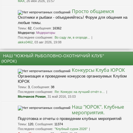
MAX
, 26 июн 2026, 15:57
Просто общаемся
Охотники и рыбаки - объединяйтесь! Форум для общения на
любые темы.
Темы
:
62
,
Сообщения
:
16362
Модератор:
Модераторы
Последнее сообщение:
Во саду ли, в огороде...
aleks0462
, 03 авг 2026, 19:08
НАШ "ЮЖНЫЙ РЫБОЛОВНО-ОХОТНИЧИЙ КЛУБ"
(ЮРОК)
Конкурсы Клуба ЮРОК
Организация и проведение конкурсов организуемых Клубом
ЮРОК
Темы
:
3
,
Сообщения
:
38
Последнее сообщение:
Re: Конкурс на лучший отчёт о…
Молчанов Роман
, 31 май 2016, 15:03
Наш "ЮРОК". Клубные
мероприятия.
Подготовка и отчеты о проведении клубных мероприятий
Темы
:
120
,
Сообщения
:
11374
Последнее сообщение:
"Клубный сурок 2026"