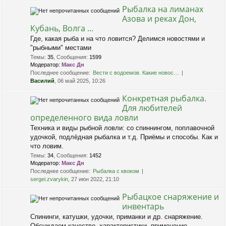
Рыбалка на лиманах
Азова и реках Дон,
Кубань, Волга ...
Где, какая рыба и на что ловится? Делимся новостями и
"рыбными" местами
Темы
:
35
,
Сообщения
:
1599
Модератор:
Макс Дн
Последнее сообщение:
Вести с водоемов. Какие новос…
Василий
, 06 май 2025, 10:26
Конкретная рыбалка.
Для любителей
определенного вида ловли
Техника и виды рыбной ловли: со спиннингом, поплавочной
удочкой, подлёдная рыбалка и т.д. Приёмы и способы. Как и
что ловим.
Темы
:
34
,
Сообщения
:
1452
Модератор:
Макс Дн
Последнее сообщение:
Рыбалка с квоком
sergei.zvarykin
, 27 июн 2022, 21:10
Рыбацкое снаряжение и
инвентарь
Спининги, катушки, удочки, приманки и др. снаряжение.
Обсуждаем качество, характеристики, применение.