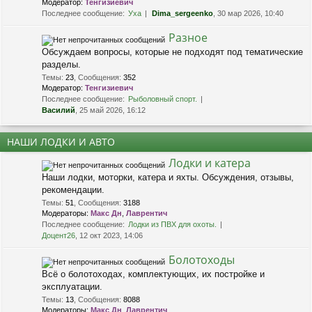
Модератор:
Тенгизиевич
Последнее сообщение:
Уха
Dima_sergeenko
, 30 мар 2026, 10:40
Разное
Обсуждаем вопросы, которые не подходят под тематические
разделы.
Темы
:
23
,
Сообщения
:
352
Модератор:
Тенгизиевич
Последнее сообщение:
Рыболовный спорт.
Василий
, 25 май 2026, 16:12
НАШИ ЛОДКИ И АВТО
Лодки и катера
Наши лодки, моторки, катера и яхты. Обсуждения, отзывы,
рекомендации.
Темы
:
51
,
Сообщения
:
3188
Модераторы:
Макс Дн
,
Лаврентич
Последнее сообщение:
Лодки из ПВХ для охоты.
Доцент26
, 12 окт 2023, 14:06
Болотоходы
Всё о болотоходах, комплектующих, их постройке и
эксплуатации.
Темы
:
13
,
Сообщения
:
8088
Модераторы:
Макс Дн
,
Лаврентич