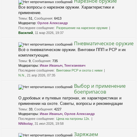
Нарезное оружие
Все вопросы о нарезном оружии. Характеристики и
применение.
Темы
:
51
,
Сообщения
:
6413
Модератор:
Орлов Александр
Последнее сообщение:
Разрешение на нарезное оружие
Василий
, 11 мар 2026, 19:37
Пневматическое оружие
Всё о пневматическом оружии. Винтовки ППП и PCP и их
комплектующие.
Темы
:
9
,
Сообщения
:
735
Модераторы:
Иван Иваныч
,
Тенгизиевич
Последнее сообщение:
Винтовки РСР и охота с ними
N.N.
, 21 апр 2026, 07:35
Выбор и применение
боеприпасов
О дробовых и пулевых патронах, их характеристиках и
применении на охоте. Советы, вопросы и рекомендации
Темы
:
33
,
Сообщения
:
4227
Модераторы:
Иван Иваныч
,
Орлов Александр
Последнее сообщение:
Цена на патроны 12к.
NNikolay
, 31 июл 2026, 19:58
Заряжаем