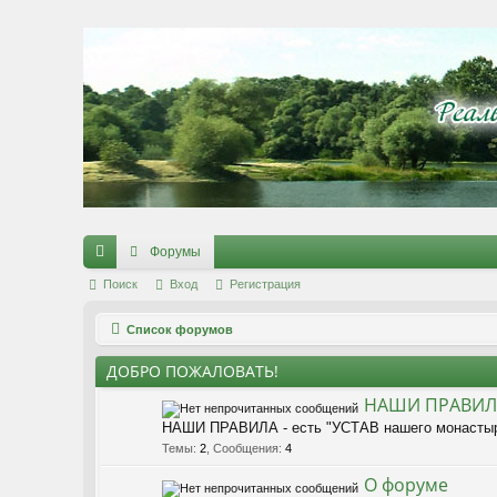
Регистрация
Форумы
с
Поиск
Вход
Р
е
г
и
с
т
р
а
ц
и
я
ы
Список форумов
лк
ДОБРО ПОЖАЛОВАТЬ!
и
НАШИ ПРАВИЛА 
НАШИ ПРАВИЛА - есть "УСТАВ нашего монастыр
Темы
:
2
,
Сообщения
:
4
О форуме