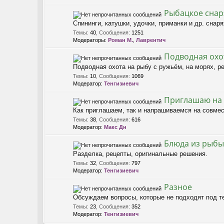
Рыбацкое снар
Спининги, катушки, удочки, приманки и др. снар
Темы
:
40
,
Сообщения
:
1251
Модераторы:
Роман М.
,
Лаврентич
Подводная охо
Подводная охота на рыбу с ружьём, на морях, ре
Темы
:
10
,
Сообщения
:
1069
Модератор:
Тенгизиевич
Приглашаю на
Как приглашаем, так и напрашиваемся на совме
Темы
:
38
,
Сообщения
:
616
Модератор:
Макс Дн
Блюда из рыбы
Разделка, рецепты, оригинальные решения.
Темы
:
32
,
Сообщения
:
797
Модератор:
Тенгизиевич
Разное
Обсуждаем вопросы, которые не подходят под т
Темы
:
23
,
Сообщения
:
352
Модератор:
Тенгизиевич