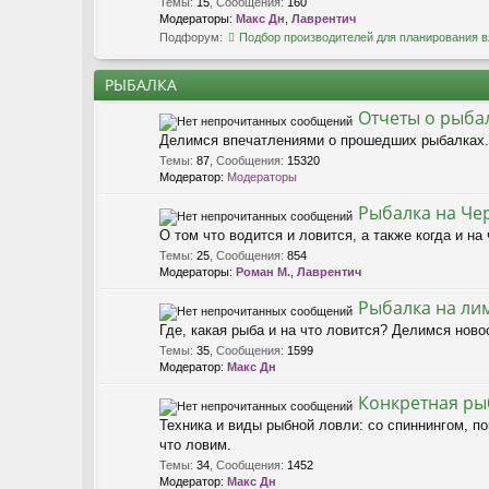
Темы
:
15
,
Сообщения
:
160
Модераторы:
Макс Дн
,
Лаврентич
Подфорум:
Подбор производителей для планирования в
РЫБАЛКА
Отчеты о рыба
Делимся впечатлениями о прошедших рыбалках. Р
Темы
:
87
,
Сообщения
:
15320
Модератор:
Модераторы
Рыбалка на Че
О том что водится и ловится, а также когда и н
Темы
:
25
,
Сообщения
:
854
Модераторы:
Роман М.
,
Лаврентич
Рыбалка на лима
Где, какая рыба и на что ловится? Делимся нов
Темы
:
35
,
Сообщения
:
1599
Модератор:
Макс Дн
Конкретная ры
Техника и виды рыбной ловли: со спиннингом, по
что ловим.
Темы
:
34
,
Сообщения
:
1452
Модератор:
Макс Дн