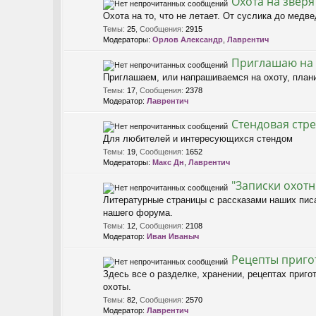
Охота на зверя
Охота на то, что не летает. От суслика до медвед
Темы
:
25
,
Сообщения
:
2915
Модераторы:
Орлов Александр
,
Лаврентич
Приглашаю на 
Приглашаем, или напрашиваемся на охоту, плани
Темы
:
17
,
Сообщения
:
2378
Модератор:
Лаврентич
Стендовая стр
Для любителей и интересующихся стендом
Темы
:
19
,
Сообщения
:
1652
Модераторы:
Макс Дн
,
Лаврентич
"Записки охотн
Литературные страницы с рассказами наших пис
нашего форума.
Темы
:
12
,
Сообщения
:
2108
Модератор:
Иван Иваныч
Рецепты приго
Здесь все о разделке, хранении, рецептах приго
охоты.
Темы
:
82
,
Сообщения
:
2570
Модератор:
Лаврентич