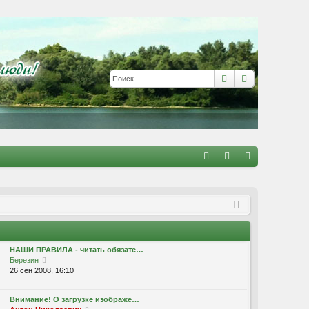
Поиск
Расширенны
С
FA
хо
е
г
Q
д
и
с
т
р
а
ц
НАШИ ПРАВИЛА - читать обязате…
П
и
я
Березин
е
26 сен 2008, 16:10
р
е
Внимание! О загрузке изображе…
й