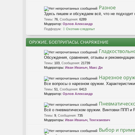
Разное
Здесь пишем и обсуждаем всё, что не подходит 
Темы
:
76
,
Сообщения
:
6289
Модератор:
Орлов Александр
Подфорум:
Охотник-следопыт
ОРУЖИЕ, БОЕПРИПАСЫ, СНАРЯЖЕНИЕ
Гладкоствольн
Обсуждения, сравнения, отзывы и рекомендации.
Темы
:
103
,
Сообщения
:
21739
Модераторы:
Иван Иваныч
,
Макс Дн
Нарезное ору
Все вопросы о нарезном оружии. Характеристики
Темы
:
51
,
Сообщения
:
6413
Модератор:
Орлов Александр
Пневматическ
Всё о пневматическом оружии. Винтовки ППП и 
Темы
:
9
,
Сообщения
:
735
Модераторы:
Иван Иваныч
,
Тенгизиевич
Выбор и приме