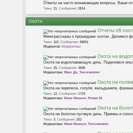
Ответы на часто возникающие вопросы. Ваши от
Темы
:
21
,
Сообщения
:
2814
ОХОТА
Отчеты об охот
Мини-рассказы о прошедших охотах. Делимся фо
Темы
:
110
,
Сообщения
:
38651
Модератор:
Модераторы
Охота на водо
Охота на водоплавающую дичь. Поделимся опыт
Темы
:
25
,
Сообщения
:
3696
Модераторы:
Макс Дн
,
Тенгизиевич
Охота на поле
Охота на перепела, голубя, вальдшнепа, фазана
Темы
:
12
,
Сообщения
:
1715
Модераторы:
Иван Иваныч
,
Роман М.
Охота на боло
Охота на болотно-луговую дичь. Приемы и спосо
Темы
:
3
,
Сообщения
:
252
Модераторы:
Иван Иваныч
,
Тенгизиевич