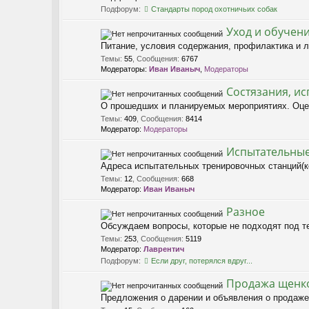
Подфорум:
Стандарты пород охотничьих собак
Уход и обучен
Питание, условия содержания, профилактика и л
Темы
:
55
,
Сообщения
:
6767
Модераторы:
Иван Иваныч
,
Модераторы
Состязания, ис
О прошедших и планируемых мероприятиях. Оце
Темы
:
409
,
Сообщения
:
8414
Модератор:
Модераторы
Испытательные
Адреса испытательных тренировочных станций(ко
Темы
:
12
,
Сообщения
:
668
Модератор:
Иван Иваныч
Разное
Обсуждаем вопросы, которые не подходят под т
Темы
:
253
,
Сообщения
:
5119
Модератор:
Лаврентич
Подфорум:
Если друг, потерялся вдруг...
Продажа щенко
Предложения о дарении и объявления о продаже