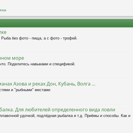
язок
лке
ыба без фото - пища, а с фото - трофей.
рном море
а что. Поделитесь навыками и спецификой.
нах Азова и реках Дон, Кубань, Волга ...
остями и "рыбными" местами
балка. Для любителей определенного вида ловли
плавочной удочкой, подлёдная рыбалка и т.д. Приёмы и способы. Как и