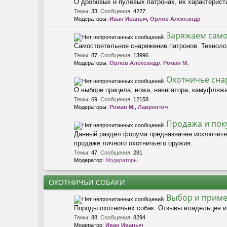
О дробовых и пулевых патронах, их характерист
Темы
:
33
,
Сообщения
:
4227
Модераторы:
Иван Иваныч
,
Орлов Александр
Заряжаем само
Самостоятельное снаряжение патронов. Техноло
Темы
:
87
,
Сообщения
:
13996
Модераторы:
Орлов Александр
,
Роман М.
Охотничье сна
О выборе прицела, ножа, навигатора, камуфляжа 
Темы
:
69
,
Сообщения
:
12158
Модераторы:
Роман М.
,
Лаврентич
Продажа и пок
Данный раздел форума предназначен исключител
продаже личного охотничьего оружия.
Темы
:
47
,
Сообщения
:
281
Модератор:
Модераторы
ОХОТНИЧЬИ СОБАКИ
Выбор и приме
Породы охотничьих собак. Отзывы владельцев и
Темы
:
88
,
Сообщения
:
8294
Модератор:
Иван Иваныч