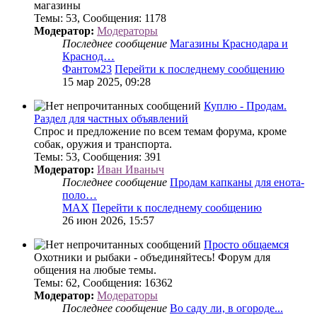
магазины
Темы
:
53
,
Сообщения
:
1178
Модератор:
Модераторы
Последнее сообщение
Магазины Краснодара и
Краснод…
Фантом23
Перейти к последнему сообщению
15 мар 2025, 09:28
Куплю - Продам.
Раздел для частных объявлений
Спрос и предложение по всем темам форума, кроме
собак, оружия и транспорта.
Темы
:
53
,
Сообщения
:
391
Модератор:
Иван Иваныч
Последнее сообщение
Продам капканы для енота-
поло…
MAX
Перейти к последнему сообщению
26 июн 2026, 15:57
Просто общаемся
Охотники и рыбаки - объединяйтесь! Форум для
общения на любые темы.
Темы
:
62
,
Сообщения
:
16362
Модератор:
Модераторы
Последнее сообщение
Во саду ли, в огороде...