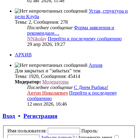
02 авг 2026, 11:48
Устав, структура и
цели Клуба
Темы
:
2
,
Сообщения
:
278
Последнее сообщение
Форма заявления и
рекомендаци…
NNikolay
Перейти к последнему сообщению
29 апр 2026, 19:27
АРХИВ
Архив
Для закрытых и "забытых" тем
Темы
:
1920
,
Сообщения
:
45414
Модератор:
Модераторы
Последнее сообщение
С Днем Рыбака!
Антон Николаевич
Перейти к последнему
сообщению
12 июл 2026, 16:46
Вход
•
Р
е
г
и
с
т
р
а
ц
и
я
Имя пользователя:
Пароль:
Забыли пароль?
|
Запомнить меня