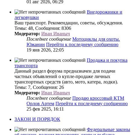
01 авг 2026, 06:29
Внедорожники и
легковушки
Ваш транспорт. Рекомендации, советы, обсуждения.
Темы
:
48
,
Сообщения
:
8306
Модератор:
Иван Иваныч
Последнее сообщение
Мотоциклы для охоты.
Южанин
Перейти к последнему сообщению
19 янв 2026, 22:05
Продажа и покупка
транспорта
Данный раздел форума предназначен для подачи
частных объявлений о купле-продаже личных
транспортных средств (авто, мото, катера, лодки).
Темы
:
7
,
Сообщения
:
26
Модератор:
Иван Иваныч
Последнее сообщение
Продаю кроссовый КТМ
Орлов Артем
Перейти к последнему сообщению
25 фев 2025, 16:11
ЗАКОН И ПОРЯДОК
Федеральные законы
об оружии, водном транспорте, охоте и рыбалке