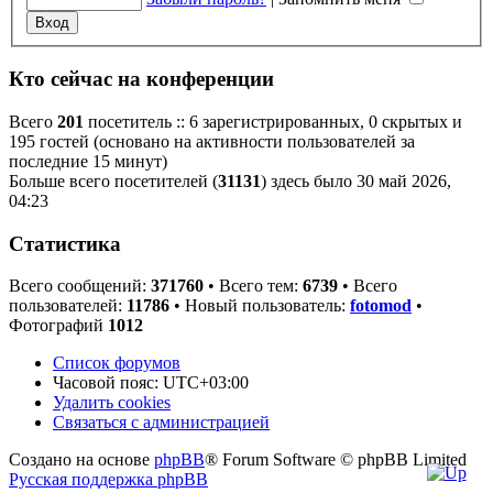
Кто сейчас на конференции
Всего
201
посетитель :: 6 зарегистрированных, 0 скрытых и
195 гостей (основано на активности пользователей за
последние 15 минут)
Больше всего посетителей (
31131
) здесь было 30 май 2026,
04:23
Статистика
Всего сообщений:
371760
• Всего тем:
6739
• Всего
пользователей:
11786
• Новый пользователь:
fotomod
•
Фотографий
1012
Список форумов
Часовой пояс:
UTC+03:00
Удалить cookies
Связаться
С
в
я
з
а
т
ь
с
я
с
а
д
м
и
н
и
с
т
р
а
ц
и
е
й
с
Создано на основе
phpBB
® Forum Software © phpBB Limited
администрацией
Русская поддержка phpBB