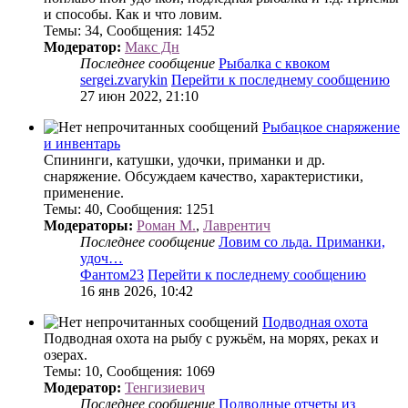
и способы. Как и что ловим.
Темы
:
34
,
Сообщения
:
1452
Модератор:
Макс Дн
Последнее сообщение
Рыбалка с квоком
sergei.zvarykin
Перейти к последнему сообщению
27 июн 2022, 21:10
Рыбацкое снаряжение
и инвентарь
Спининги, катушки, удочки, приманки и др.
снаряжение. Обсуждаем качество, характеристики,
применение.
Темы
:
40
,
Сообщения
:
1251
Модераторы:
Роман М.
,
Лаврентич
Последнее сообщение
Ловим со льда. Приманки,
удоч…
Фантом23
Перейти к последнему сообщению
16 янв 2026, 10:42
Подводная охота
Подводная охота на рыбу с ружьём, на морях, реках и
озерах.
Темы
:
10
,
Сообщения
:
1069
Модератор:
Тенгизиевич
Последнее сообщение
Подводные отчеты из