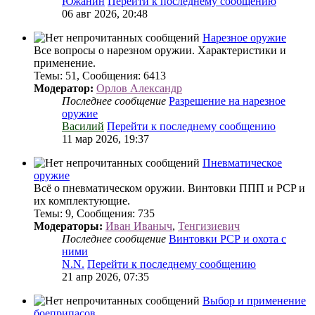
Южанин
Перейти к последнему сообщению
06 авг 2026, 20:48
Нарезное оружие
Все вопросы о нарезном оружии. Характеристики и
применение.
Темы
:
51
,
Сообщения
:
6413
Модератор:
Орлов Александр
Последнее сообщение
Разрешение на нарезное
оружие
Василий
Перейти к последнему сообщению
11 мар 2026, 19:37
Пневматическое
оружие
Всё о пневматическом оружии. Винтовки ППП и PCP и
их комплектующие.
Темы
:
9
,
Сообщения
:
735
Модераторы:
Иван Иваныч
,
Тенгизиевич
Последнее сообщение
Винтовки РСР и охота с
ними
N.N.
Перейти к последнему сообщению
21 апр 2026, 07:35
Выбор и применение
боеприпасов