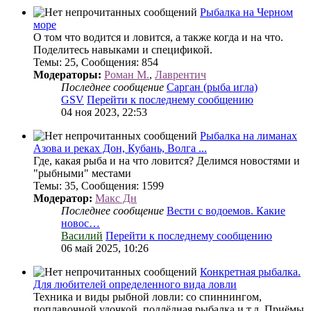
Рыбалка на Черном
море
О том что водится и ловится, а также когда и на что.
Поделитесь навыками и спецификой.
Темы
:
25
,
Сообщения
:
854
Модераторы:
Роман М.
,
Лаврентич
Последнее сообщение
Сарган (рыба игла)
GSV
Перейти к последнему сообщению
04 ноя 2023, 22:53
Рыбалка на лиманах
Азова и реках Дон, Кубань, Волга ...
Где, какая рыба и на что ловится? Делимся новостями и
"рыбными" местами
Темы
:
35
,
Сообщения
:
1599
Модератор:
Макс Дн
Последнее сообщение
Вести с водоемов. Какие
новос…
Василий
Перейти к последнему сообщению
06 май 2025, 10:26
Конкретная рыбалка.
Для любителей определенного вида ловли
Техника и виды рыбной ловли: со спиннингом,
поплавочной удочкой, подлёдная рыбалка и т.д. Приёмы