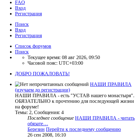
FAQ
Вход
Р
е
г
и
с
т
р
а
ц
и
я
Поиск
Вход
Р
е
г
и
с
т
р
а
ц
и
я
Список форумов
Поиск
Текущее время: 08 авг 2026, 09:50
Часовой пояс:
UTC+03:00
ДОБРО ПОЖАЛОВАТЬ!
НАШИ ПРАВИЛА
(изучаем до регистрации)
НАШИ ПРАВИЛА - есть "УСТАВ нашего монастыря".
ОБЯЗАТЕЛЬНО к прочтению для последующей жизни
на форуме!
Темы
:
2
,
Сообщения
:
4
Последнее сообщение
НАШИ ПРАВИЛА - читать
обязате…
Березин
Перейти к последнему сообщению
26 сен 2008, 16:10