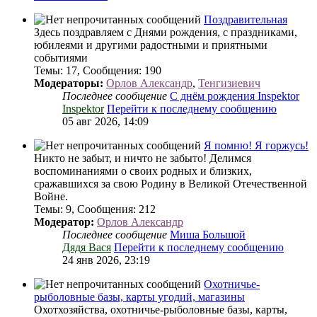
Поздравительная
Здесь поздравляем с Днями рождения, с праздниками,
юбилеями и другими радостными и приятными
событиями
Темы
:
17
,
Сообщения
:
190
Модераторы:
Орлов Александр
,
Тенгизиевич
Последнее сообщение
С днём рождения Inspektor
Inspektor
Перейти к последнему сообщению
05 авг 2026, 14:09
Я помню! Я горжусь!
Никто не забыт, и ничто не забыто! Делимся
воспоминаниями о своих родных и близких,
сражавшихся за свою Родину в Великой Отечественной
Войне.
Темы
:
9
,
Сообщения
:
212
Модератор:
Орлов Александр
Последнее сообщение
Миша Большой
Дядя Вася
Перейти к последнему сообщению
24 янв 2026, 23:19
Охотничье-
рыболовные базы, карты угодий, магазины
Охотхозяйства, охотничье-рыболовные базы, карты,