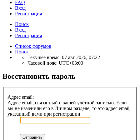
FAQ
Вход
Р
е
г
и
с
т
р
а
ц
и
я
Поиск
Вход
Р
е
г
и
с
т
р
а
ц
и
я
Список форумов
Поиск
Текущее время: 07 авг 2026, 07:22
Часовой пояс:
UTC+03:00
Восстановить пароль
Адрес email:
Адрес email, связанный с вашей учётной записью. Если
вы не изменили его в Личном разделе, то это адрес email,
указанный вами при регистрации.