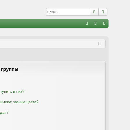
Поиск
Расширенны
С
FA
хо
е
г
Q
д
и
с
т
р
а
ц
и
я
 группы
тупить в них?
 имеют разные цвета?
нда»?