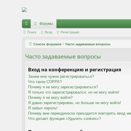
Регистрация
Форумы
с
Поиск
Вход
Р
е
г
и
с
т
р
а
ц
и
я
ы
Список форумов
Часто задаваемые вопросы
лк
Часто задаваемые вопросы
и
Вход на конференцию и регистрация
Зачем мне нужно регистрироваться?
Что такое COPPA?
Почему я не могу зарегистрироваться?
Я только что зарегистрировался, но не могу войти!
Почему я не могу войти?
Я давно зарегистрирован, но больше не могу войти!
Я забыл пароль!
Почему мне периодически приходится повторять ввод им
Что делает функция «Удалить cookies»?