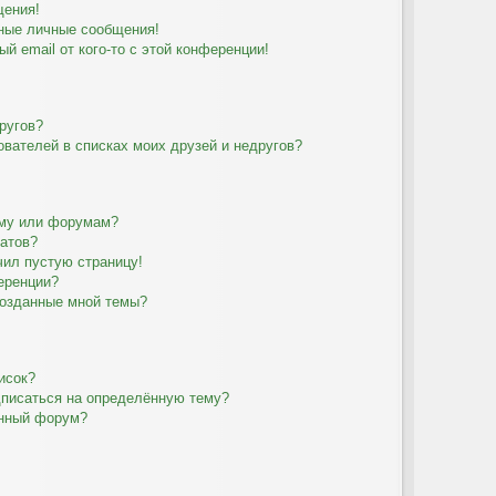
щения!
ные личные сообщения!
й email от кого-то с этой конференции!
ругов?
ователей в списках моих друзей и недругов?
уму или форумам?
татов?
чил пустую страницу!
еренции?
созданные мной темы?
исок?
дписаться на определённую тему?
ённый форум?