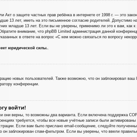
), или Акт о защите частных прав ребёнка в интернете от 1998 г. — это з
ше 13 лет, иметь на это письменное согласие родителей. Допустимо на
их младше 13 лет. Если вы не уверены, применимо ли это к вам, как к
Обратите внимание, что phpBB Limited администрация данной конферен
казанных в ответе на вопрос «С кем можно связаться по вопросу некорр
меет юридической силы.
.
ацию новых пользователей. Также возможно, что он заблокировал ваш I
ратору конференции.
огу войти!
и они верны, то возможны два варианта. Если включена поддержка COPP
енциях требуется, чтобы все новые учётные записи были активированы
страции. Если вам было прислано email-сообщение, следуйте полученным
о он заблокирован спам-фильтром. Если вы уверены, что ввели правильн