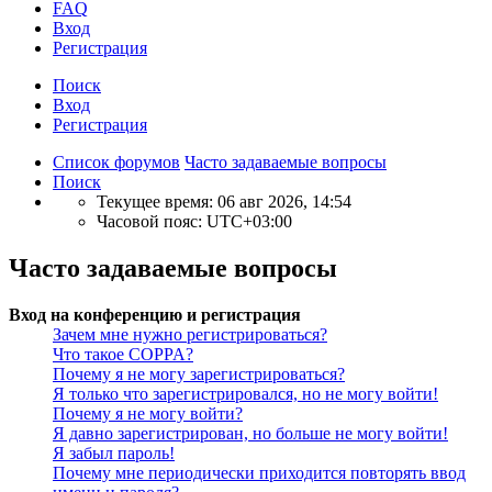
FAQ
Вход
Р
е
г
и
с
т
р
а
ц
и
я
Поиск
Вход
Р
е
г
и
с
т
р
а
ц
и
я
Список форумов
Часто задаваемые вопросы
Поиск
Текущее время: 06 авг 2026, 14:54
Часовой пояс:
UTC+03:00
Часто задаваемые вопросы
Вход на конференцию и регистрация
Зачем мне нужно регистрироваться?
Что такое COPPA?
Почему я не могу зарегистрироваться?
Я только что зарегистрировался, но не могу войти!
Почему я не могу войти?
Я давно зарегистрирован, но больше не могу войти!
Я забыл пароль!
Почему мне периодически приходится повторять ввод