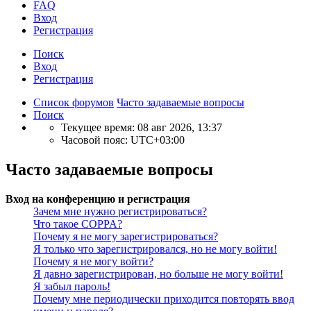
FAQ
Вход
Р
е
г
и
с
т
р
а
ц
и
я
Поиск
Вход
Р
е
г
и
с
т
р
а
ц
и
я
Список форумов
Часто задаваемые вопросы
Поиск
Текущее время: 08 авг 2026, 13:37
Часовой пояс:
UTC+03:00
Часто задаваемые вопросы
Вход на конференцию и регистрация
Зачем мне нужно регистрироваться?
Что такое COPPA?
Почему я не могу зарегистрироваться?
Я только что зарегистрировался, но не могу войти!
Почему я не могу войти?
Я давно зарегистрирован, но больше не могу войти!
Я забыл пароль!
Почему мне периодически приходится повторять ввод