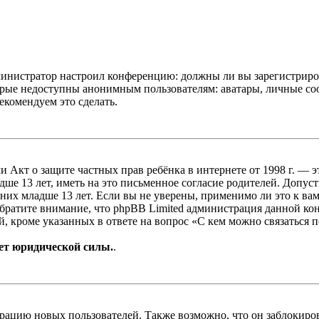
администратор настроил конференцию: должны ли вы зарегистриро
рые недоступны анонимным пользователям: аватары, личные сообщ
екомендуем это сделать.
, или Акт о защите частных прав ребёнка в интернете от 1998 г.
е 13 лет, иметь на это письменное согласие родителей. Допус
х младше 13 лет. Если вы не уверены, применимо ли это к вам
Обратите внимание, что phpBB Limited администрация данной к
, кроме указанных в ответе на вопрос «С кем можно связаться 
ет юридической силы.
.
цию новых пользователей. Также возможно, что он заблокирова