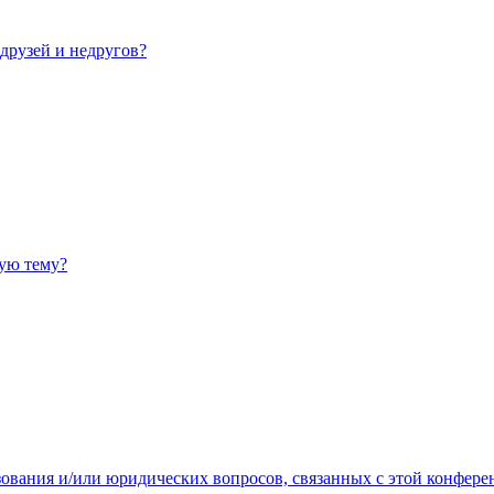
 друзей и недругов?
ную тему?
зования и/или юридических вопросов, связанных с этой конфере