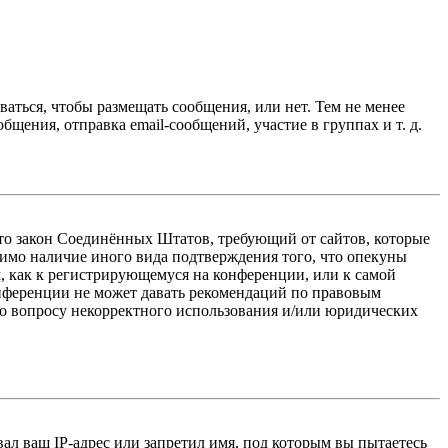
ваться, чтобы размещать сообщения, или нет. Тем не менее
ения, отправка email-сообщений, участие в группах и т. д.
 — это закон Соединённых Штатов, требующий от сайтов, которые
тимо наличие иного вида подтверждения того, что опекуны
, как к регистрирующемуся на конференции, или к самой
онференции не может давать рекомендаций по правовым
по вопросу некорректного использования и/или юридических
л ваш IP-адрес или запретил имя, под которым вы пытаетесь