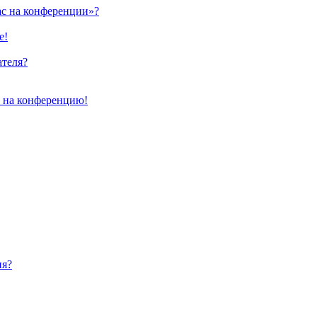
ас на конференции»?
е!
ателя?
и на конференцию!
ия?