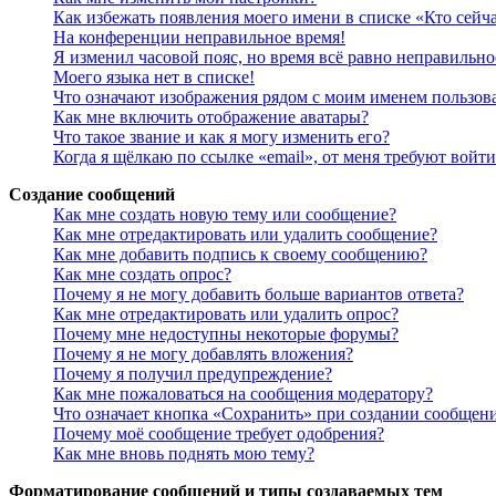
Как избежать появления моего имени в списке «Кто сейч
На конференции неправильное время!
Я изменил часовой пояс, но время всё равно неправильно
Моего языка нет в списке!
Что означают изображения рядом с моим именем пользов
Как мне включить отображение аватары?
Что такое звание и как я могу изменить его?
Когда я щёлкаю по ссылке «email», от меня требуют войт
Создание сообщений
Как мне создать новую тему или сообщение?
Как мне отредактировать или удалить сообщение?
Как мне добавить подпись к своему сообщению?
Как мне создать опрос?
Почему я не могу добавить больше вариантов ответа?
Как мне отредактировать или удалить опрос?
Почему мне недоступны некоторые форумы?
Почему я не могу добавлять вложения?
Почему я получил предупреждение?
Как мне пожаловаться на сообщения модератору?
Что означает кнопка «Сохранить» при создании сообщен
Почему моё сообщение требует одобрения?
Как мне вновь поднять мою тему?
Форматирование сообщений и типы создаваемых тем