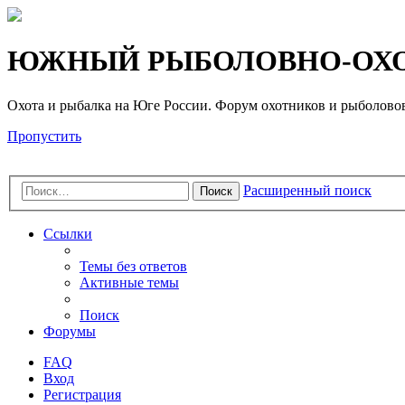
Регистрация
ЮЖНЫЙ РЫБОЛОВНО-ОХО
Охота и рыбалка на Юге России. Форум охотников и рыб
Пропустить
Расширенный поиск
Поиск
Ссылки
Темы без ответов
Активные темы
Поиск
Форумы
FAQ
Вход
Р
е
г
и
с
т
р
а
ц
и
я