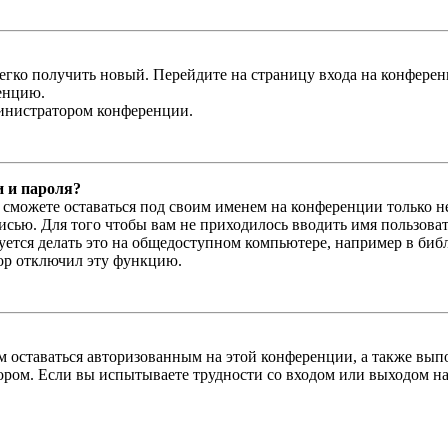
легко получить новый. Перейдите на страницу входа на конфер
енцию.
министратором конференции.
и и пароля?
ы сможете оставаться под своим именем на конференции только н
писью. Для того чтобы вам не приходилось вводить имя пользова
тся делать это на общедоступном компьютере, например в библи
тор отключил эту функцию.
вам оставаться авторизованным на этой конференции, а также в
ром. Если вы испытываете трудности со входом или выходом на