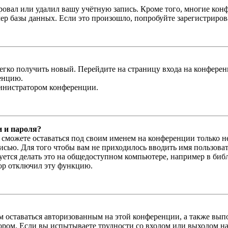
овал или удалил вашу учётную запись. Кроме того, многие кон
р базы данных. Если это произошло, попробуйте зарегистрироват
легко получить новый. Перейдите на страницу входа на конфер
енцию.
министратором конференции.
и и пароля?
ы сможете оставаться под своим именем на конференции только н
писью. Для того чтобы вам не приходилось вводить имя пользова
тся делать это на общедоступном компьютере, например в библи
тор отключил эту функцию.
вам оставаться авторизованным на этой конференции, а также в
ром. Если вы испытываете трудности со входом или выходом на