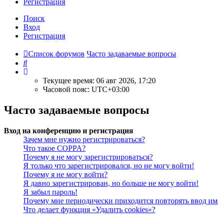
Р
е
г
и
с
т
р
а
ц
и
я
Поиск
Вход
Р
е
г
и
с
т
р
а
ц
и
я
Список форумов
Часто задаваемые вопросы
Поиск
Текущее время: 06 авг 2026, 17:20
Часовой пояс:
UTC+03:00
Часто задаваемые вопросы
Вход на конференцию и регистрация
Зачем мне нужно регистрироваться?
Что такое COPPA?
Почему я не могу зарегистрироваться?
Я только что зарегистрировался, но не могу войти!
Почему я не могу войти?
Я давно зарегистрирован, но больше не могу войти!
Я забыл пароль!
Почему мне периодически приходится повторять ввод им
Что делает функция «Удалить cookies»?