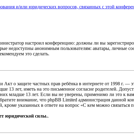
зования и/или юридических вопросов, связанных с этой конфере
администратор настроил конференцию: должны ли вы зарегистриро
рые недоступны анонимным пользователям: аватары, личные сообщ
екомендуем это сделать.
, или Акт о защите частных прав ребёнка в интернете от 1998 г.
е 13 лет, иметь на это письменное согласие родителей. Допус
х младше 13 лет. Если вы не уверены, применимо ли это к вам
Обратите внимание, что phpBB Limited администрация данной к
, кроме указанных в ответе на вопрос «С кем можно связаться 
ет юридической силы.
.