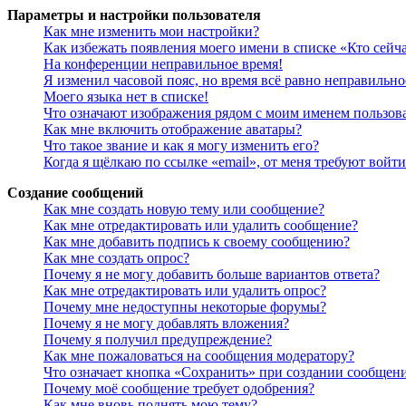
Параметры и настройки пользователя
Как мне изменить мои настройки?
Как избежать появления моего имени в списке «Кто сейч
На конференции неправильное время!
Я изменил часовой пояс, но время всё равно неправильно
Моего языка нет в списке!
Что означают изображения рядом с моим именем пользов
Как мне включить отображение аватары?
Что такое звание и как я могу изменить его?
Когда я щёлкаю по ссылке «email», от меня требуют войт
Создание сообщений
Как мне создать новую тему или сообщение?
Как мне отредактировать или удалить сообщение?
Как мне добавить подпись к своему сообщению?
Как мне создать опрос?
Почему я не могу добавить больше вариантов ответа?
Как мне отредактировать или удалить опрос?
Почему мне недоступны некоторые форумы?
Почему я не могу добавлять вложения?
Почему я получил предупреждение?
Как мне пожаловаться на сообщения модератору?
Что означает кнопка «Сохранить» при создании сообщен
Почему моё сообщение требует одобрения?
Как мне вновь поднять мою тему?