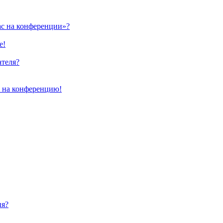
ас на конференции»?
е!
ателя?
и на конференцию!
ия?