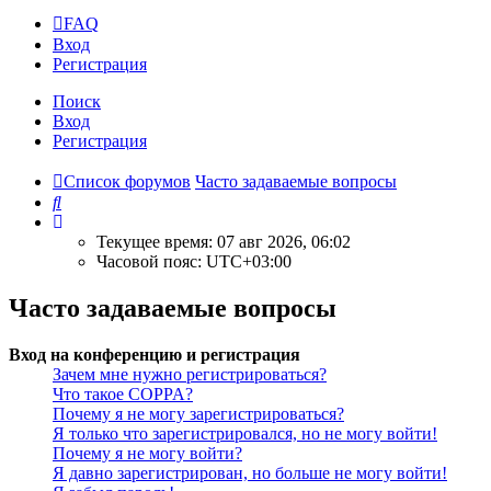
FAQ
Вход
Р
е
г
и
с
т
р
а
ц
и
я
Поиск
Вход
Р
е
г
и
с
т
р
а
ц
и
я
Список форумов
Часто задаваемые вопросы
Поиск
Текущее время: 07 авг 2026, 06:02
Часовой пояс:
UTC+03:00
Часто задаваемые вопросы
Вход на конференцию и регистрация
Зачем мне нужно регистрироваться?
Что такое COPPA?
Почему я не могу зарегистрироваться?
Я только что зарегистрировался, но не могу войти!
Почему я не могу войти?
Я давно зарегистрирован, но больше не могу войти!