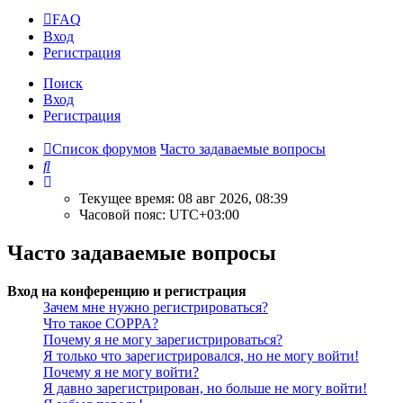
FAQ
Вход
Р
е
г
и
с
т
р
а
ц
и
я
Поиск
Вход
Р
е
г
и
с
т
р
а
ц
и
я
Список форумов
Часто задаваемые вопросы
Поиск
Текущее время: 08 авг 2026, 08:39
Часовой пояс:
UTC+03:00
Часто задаваемые вопросы
Вход на конференцию и регистрация
Зачем мне нужно регистрироваться?
Что такое COPPA?
Почему я не могу зарегистрироваться?
Я только что зарегистрировался, но не могу войти!
Почему я не могу войти?
Я давно зарегистрирован, но больше не могу войти!