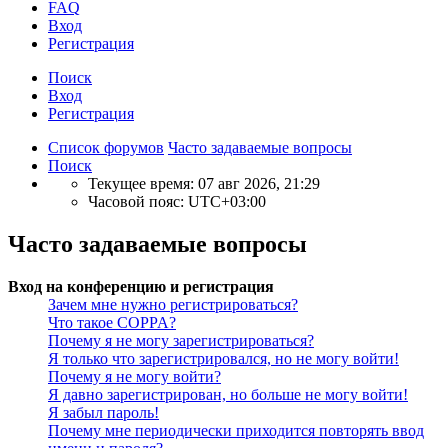
FAQ
Вход
Р
е
г
и
с
т
р
а
ц
и
я
Поиск
Вход
Р
е
г
и
с
т
р
а
ц
и
я
Список форумов
Часто задаваемые вопросы
Поиск
Текущее время: 07 авг 2026, 21:29
Часовой пояс:
UTC+03:00
Часто задаваемые вопросы
Вход на конференцию и регистрация
Зачем мне нужно регистрироваться?
Что такое COPPA?
Почему я не могу зарегистрироваться?
Я только что зарегистрировался, но не могу войти!
Почему я не могу войти?
Я давно зарегистрирован, но больше не могу войти!
Я забыл пароль!
Почему мне периодически приходится повторять ввод