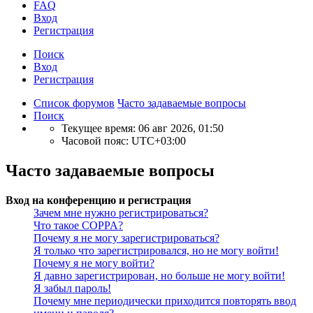
FAQ
Вход
Р
е
г
и
с
т
р
а
ц
и
я
Поиск
Вход
Р
е
г
и
с
т
р
а
ц
и
я
Список форумов
Часто задаваемые вопросы
Поиск
Текущее время: 06 авг 2026, 01:50
Часовой пояс:
UTC+03:00
Часто задаваемые вопросы
Вход на конференцию и регистрация
Зачем мне нужно регистрироваться?
Что такое COPPA?
Почему я не могу зарегистрироваться?
Я только что зарегистрировался, но не могу войти!
Почему я не могу войти?
Я давно зарегистрирован, но больше не могу войти!
Я забыл пароль!
Почему мне периодически приходится повторять ввод