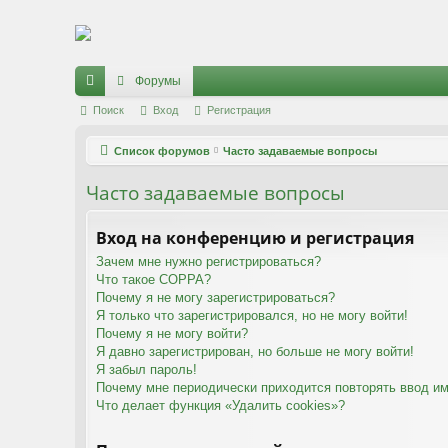
Регистрация
Форумы
с
Поиск
Вход
Р
е
г
и
с
т
р
а
ц
и
я
ы
Список форумов
Часто задаваемые вопросы
лк
Часто задаваемые вопросы
и
Вход на конференцию и регистрация
Зачем мне нужно регистрироваться?
Что такое COPPA?
Почему я не могу зарегистрироваться?
Я только что зарегистрировался, но не могу войти!
Почему я не могу войти?
Я давно зарегистрирован, но больше не могу войти!
Я забыл пароль!
Почему мне периодически приходится повторять ввод им
Что делает функция «Удалить cookies»?