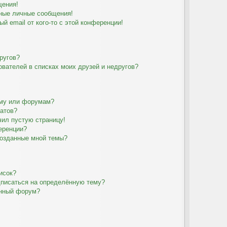
щения!
ные личные сообщения!
й email от кого-то с этой конференции!
ругов?
ователей в списках моих друзей и недругов?
уму или форумам?
татов?
чил пустую страницу!
еренции?
созданные мной темы?
исок?
дписаться на определённую тему?
ённый форум?