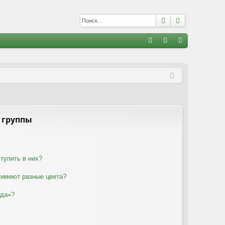
Поиск
Расширенны
С
FA
хо
е
г
Q
д
и
с
т
р
а
ц
и
я
 группы
тупить в них?
 имеют разные цвета?
нда»?