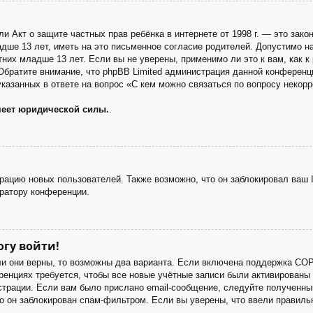
), или Акт о защите частных прав ребёнка в интернете от 1998 г. — это з
ше 13 лет, иметь на это письменное согласие родителей. Допустимо на
их младше 13 лет. Если вы не уверены, применимо ли это к вам, как к
Обратите внимание, что phpBB Limited администрация данной конферен
казанных в ответе на вопрос «С кем можно связаться по вопросу некорр
меет юридической силы.
.
ацию новых пользователей. Также возможно, что он заблокировал ваш I
ратору конференции.
огу войти!
и они верны, то возможны два варианта. Если включена поддержка COPP
енциях требуется, чтобы все новые учётные записи были активированы
страции. Если вам было прислано email-сообщение, следуйте полученным
о он заблокирован спам-фильтром. Если вы уверены, что ввели правильн